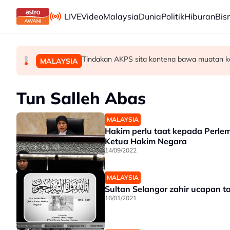
Skip to main content
LIVE
Video
Malaysia
Dunia
Politik
Hiburan
Bis
Amaran kesihatan haba berkuat kuasa menjelan
PH Pulau Pinang kekalkan exco BN dalam penta
Tindakan AKPS sita kontena bawa muatan ke
POLITIK
DUNIA
MALAYSIA
Tun Salleh Abas
MALAYSIA
Hakim perlu taat kepada Perl
Ketua Hakim Negara
14/09/2022
MALAYSIA
Sultan Selangor zahir ucapan t
16/01/2021