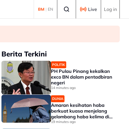
Select language
Live
Log in
BM
|
EN
Berita Terkini
POLITIK
PH Pulau Pinang kekalkan
exco BN dalam pentadbiran
negeri
14 minutes ago
DUNIA
Amaran kesihatan haba
berkuat kuasa menjelang
gelombang haba kelima di
UK
19 minutes ago