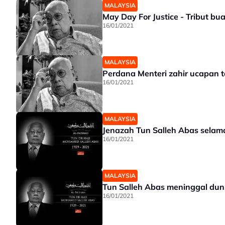
MALAYSIA
May Day For Justice - Tribut bu
16/01/2021
MALAYSIA
Perdana Menteri zahir ucapan 
16/01/2021
MALAYSIA
Jenazah Tun Salleh Abas selam
16/01/2021
MALAYSIA
Tun Salleh Abas meninggal dun
16/01/2021