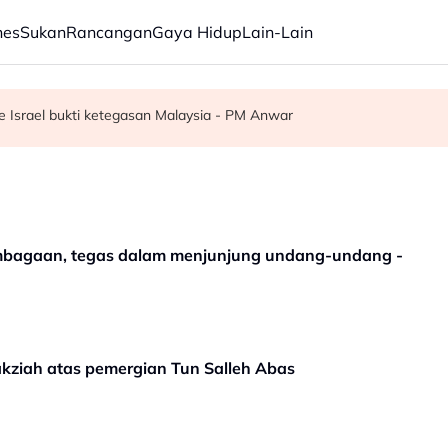
nes
Sukan
Rancangan
Gaya Hidup
Lain-Lain
g gelombang haba kelima di UK
dbiran negeri
 Israel bukti ketegasan Malaysia - PM Anwar
embagaan, tegas dalam menjunjung undang-undang -
akziah atas pemergian Tun Salleh Abas