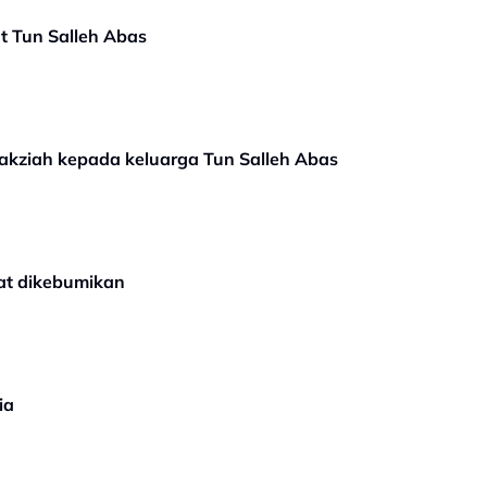
at Tun Salleh Abas
takziah kepada keluarga Tun Salleh Abas
at dikebumikan
ia