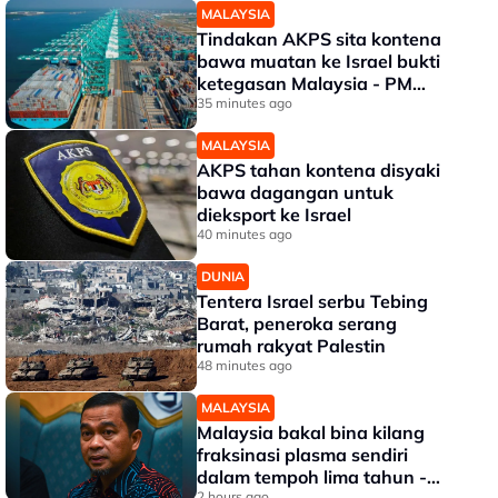
MALAYSIA
Tindakan AKPS sita kontena
bawa muatan ke Israel bukti
ketegasan Malaysia - PM
Anwar
35 minutes ago
MALAYSIA
AKPS tahan kontena disyaki
bawa dagangan untuk
dieksport ke Israel
40 minutes ago
DUNIA
Tentera Israel serbu Tebing
Barat, peneroka serang
rumah rakyat Palestin
48 minutes ago
MALAYSIA
Malaysia bakal bina kilang
fraksinasi plasma sendiri
dalam tempoh lima tahun -
2 hours ago