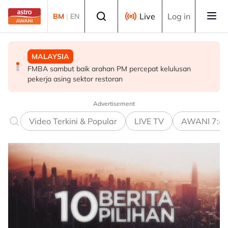
Skip to main content
Select language
Live
Log in
BM
|
EN
MALAYSIA
POLITIK
MALAYSIA
FMBA sambut baik arahan PM percepat kelulusan
'Siapa akan pergi, siapa diperintah pergi? Tunggu dan
Operasi tren Kulai–Kempas Baru terjejas, kerja
pekerja asing sektor restoran
lihat'- Zahid
pemulihan masih dijalankan
Advertisement
Video Terkini & Popular
LIVE TV
AWANI 7:4