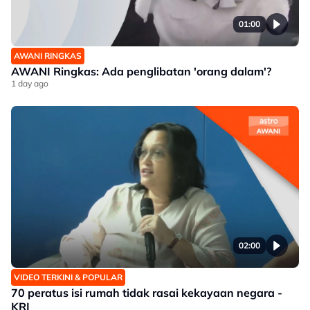
01:00
AWANI RINGKAS
AWANI Ringkas: Ada penglibatan 'orang dalam'?
1 day ago
02:00
VIDEO TERKINI & POPULAR
70 peratus isi rumah tidak rasai kekayaan negara -
KRI