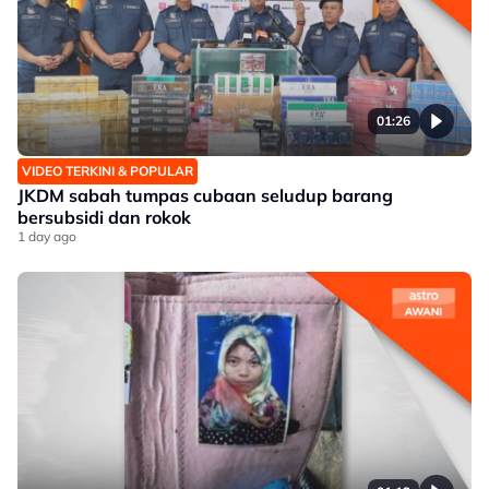
01:26
VIDEO TERKINI & POPULAR
JKDM sabah tumpas cubaan seludup barang
bersubsidi dan rokok
1 day ago