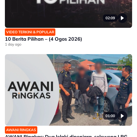
02:09
VIDEO TERKINI & POPULAR
10 Berita Pilihan – (4 Ogos 2026)
1 day ago
01:00
AWANI RINGKAS
AWANI Ringkas: Dua lelaki dipenjara, seleweng LPG