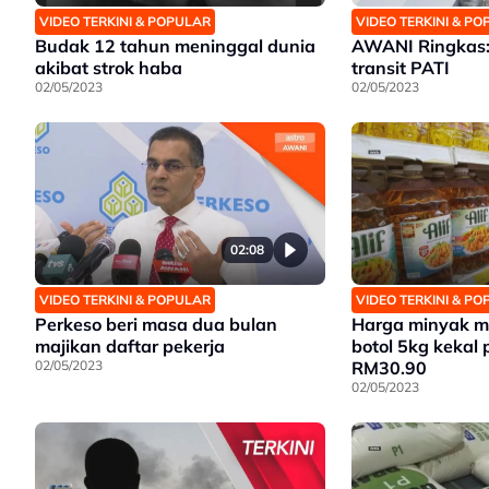
VIDEO TERKINI & POPULAR
VIDEO TERKINI & P
Budak 12 tahun meninggal dunia
AWANI Ringkas: 
akibat strok haba
transit PATI
02/05/2023
02/05/2023
02:08
VIDEO TERKINI & POPULAR
VIDEO TERKINI & P
Perkeso beri masa dua bulan
Harga minyak 
majikan daftar pekerja
botol 5kg kekal
02/05/2023
RM30.90
02/05/2023