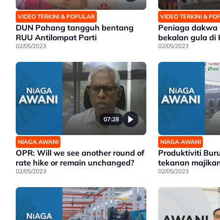
VIDEO TERKINI & POPULAR
VIDEO TERKINI & P
DUN Pahang tangguh bentang
Peniaga dakwa 
RUU Antilompat Parti
bekalan gula di
02/05/2023
02/05/2023
07:28
NIAGA AWANI
NIAGA AWANI
OPR: Will we see another round of
Produktiviti Bur
rate hike or remain unchanged?
tekanan majika
02/05/2023
02/05/2023