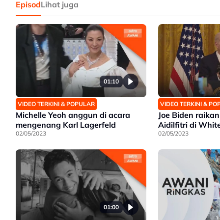
Episod
Lihat juga
01:10
VIDEO TERKINI & POPULAR
VIDEO TERKINI & P
Michelle Yeoh anggun di acara
Joe Biden raika
mengenang Karl Lagerfeld
Aidilfitri di Whi
02/05/2023
02/05/2023
01:00