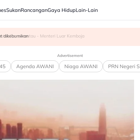
nes
Sukan
Rancangan
Gaya Hidup
Lain-Lain
 ubah realiti di wilayah Palestin diduduki
stabilan serantau - Menteri Luar Kemboja
t dikebumikan
Advertisement
45
Agenda AWANI
Niaga AWANI
PRN Negeri S