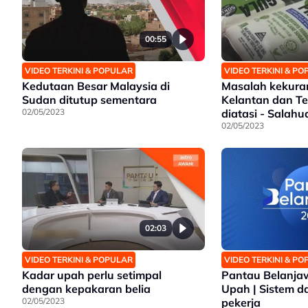
00:55
VIDEO TERKINI & POPULAR
VIDEO TERKINI & P
Kedutaan Besar Malaysia di
Masalah kekura
Sudan ditutup sementara
Kelantan dan T
02/05/2023
diatasi - Salahu
02/05/2023
02:03
VIDEO TERKINI & POPULAR
VIDEO TERKINI & P
Kadar upah perlu setimpal
Pantau Belanjaw
dengan kepakaran belia
Upah | Sistem da
02/05/2023
pekerja