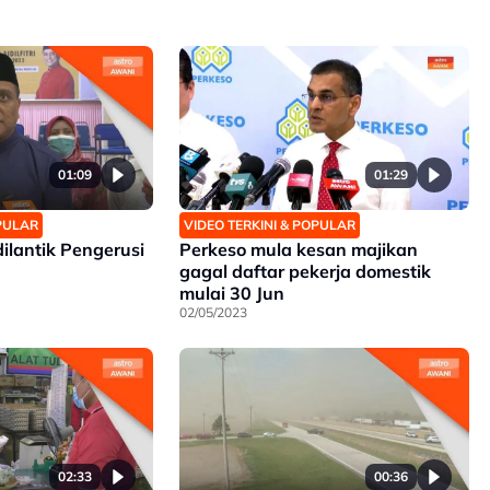
01:09
01:29
OPULAR
VIDEO TERKINI & POPULAR
ilantik Pengerusi
Perkeso mula kesan majikan
gagal daftar pekerja domestik
mulai 30 Jun
02/05/2023
02:33
00:36