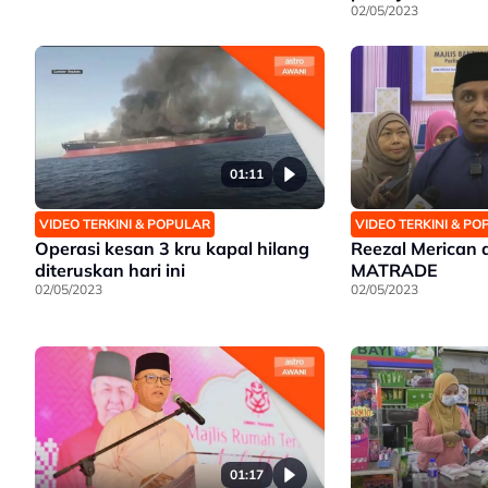
02/05/2023
01:11
VIDEO TERKINI & POPULAR
VIDEO TERKINI & P
Operasi kesan 3 kru kapal hilang
Reezal Merican d
diteruskan hari ini
MATRADE
02/05/2023
02/05/2023
01:17