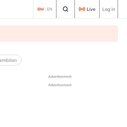
Select language
Live
Log in
BM
|
EN
embilan
Advertisement
Advertisement