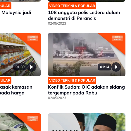
OPULAR
VIDEO TERKINI & POPULAR
Malaysia jadi
108 anggota polis cedera dalam
demonstri di Perancis
02/05/2023
01:39
01:14
OPULAR
VIDEO TERKINI & POPULAR
masak kemasan
Konflik Sudan: OIC adakan sidang
 pada harga
tergempar pada Rabu
02/05/2023