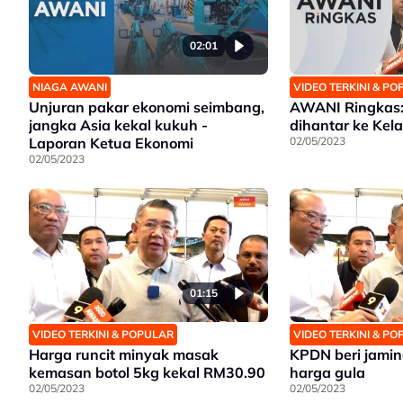
02:01
NIAGA AWANI
VIDEO TERKINI & P
Unjuran pakar ekonomi seimbang,
AWANI Ringkas:
jangka Asia kekal kukuh -
dihantar ke Kel
Laporan Ketua Ekonomi
02/05/2023
02/05/2023
01:15
VIDEO TERKINI & POPULAR
VIDEO TERKINI & P
Harga runcit minyak masak
KPDN beri jamin
kemasan botol 5kg kekal RM30.90
harga gula
02/05/2023
02/05/2023