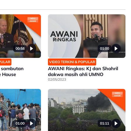
00:58
01:00
OPULAR
VIDEO TERKINI & POPULAR
n sambutan
AWANI Ringkas: KJ dan Shahril
te House
dakwa masih ahli UMNO
02/05/2023
01:00
01:11