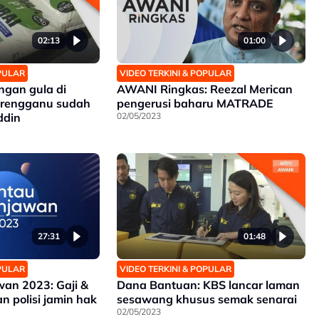
02:13
01:00
OPULAR
VIDEO TERKINI & POPULAR
ngan gula di
AWANI Ringkas: Reezal Merican
erengganu sudah
pengerusi baharu MATRADE
ddin
02/05/2023
27:31
01:48
OPULAR
VIDEO TERKINI & POPULAR
an 2023: Gaji &
Dana Bantuan: KBS lancar laman
n polisi jamin hak
sesawang khusus semak senarai
02/05/2023