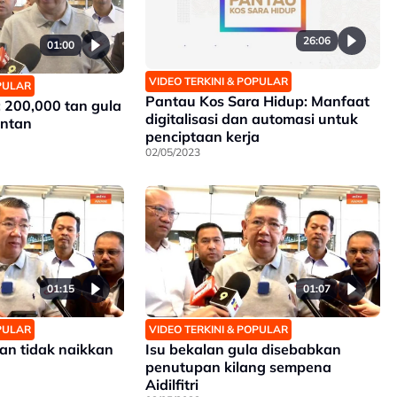
26:06
01:00
VIDEO TERKINI & POPULAR
OPULAR
Pantau Kos Sara Hidup: Manfaat
 200,000 tan gula
digitalisasi dan automasi untuk
antan
penciptaan kerja
02/05/2023
01:15
01:07
OPULAR
VIDEO TERKINI & POPULAR
an tidak naikkan
Isu bekalan gula disebabkan
penutupan kilang sempena
Aidilfitri