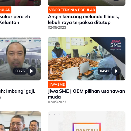
OPULAR
VIDEO TERKINI & POPULAR
sukar peroleh
Angin kencang melanda Illinois,
 Kelantan
lebuh raya terpaksa ditutup
02/05/2023
08:25
04:41
JIWASME
uh: Imbangi gaji,
Jiwa SME | OEM pilihan usahawan
n
muda
02/05/2023