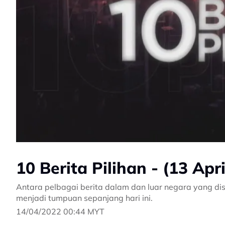
10 Berita Pilihan - (13 Apr
Antara pelbagai berita dalam dan luar negara yang dis
menjadi tumpuan sepanjang hari ini.
14/04/2022 00:44 MYT