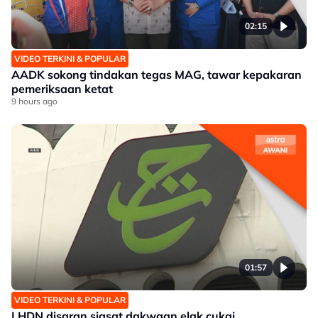
02:15
VIDEO TERKINI & POPULAR
AADK sokong tindakan tegas MAG, tawar kepakaran
pemeriksaan ketat
9 hours ago
01:57
VIDEO TERKINI & POPULAR
LHDN disaran siasat dakwaan elak cukai