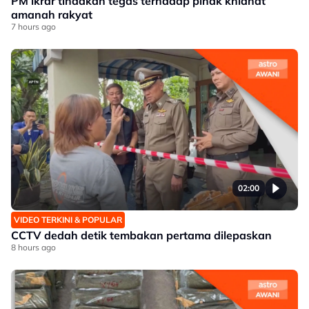
PM ikrar tindakan tegas terhadap pihak khianat
amanah rakyat
7 hours ago
02:00
VIDEO TERKINI & POPULAR
CCTV dedah detik tembakan pertama dilepaskan
8 hours ago