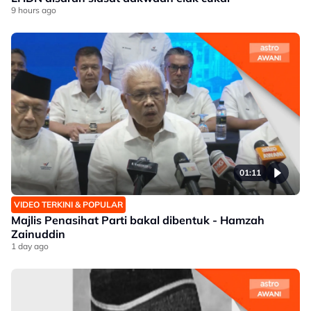
9 hours ago
01:11
VIDEO TERKINI & POPULAR
Majlis Penasihat Parti bakal dibentuk - Hamzah
Zainuddin
1 day ago