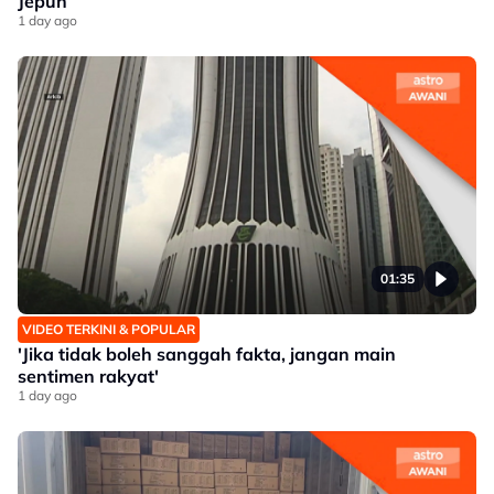
Jepun’
1 day ago
01:35
VIDEO TERKINI & POPULAR
'Jika tidak boleh sanggah fakta, jangan main
sentimen rakyat'
1 day ago