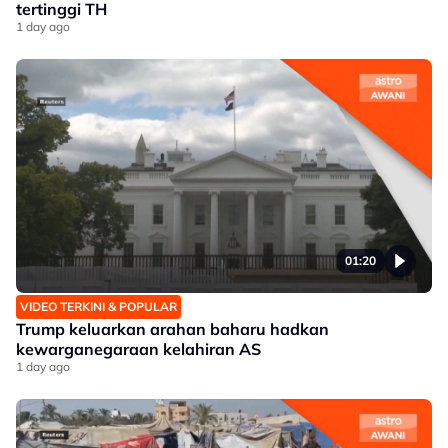
tertinggi TH
1 day ago
01:20
VIDEO TERKINI & POPULAR
Trump keluarkan arahan baharu hadkan
kewarganegaraan kelahiran AS
1 day ago