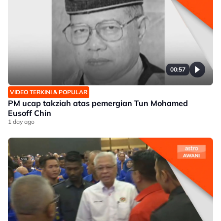
00:57
VIDEO TERKINI & POPULAR
PM ucap takziah atas pemergian Tun Mohamed
Eusoff Chin
1 day ago