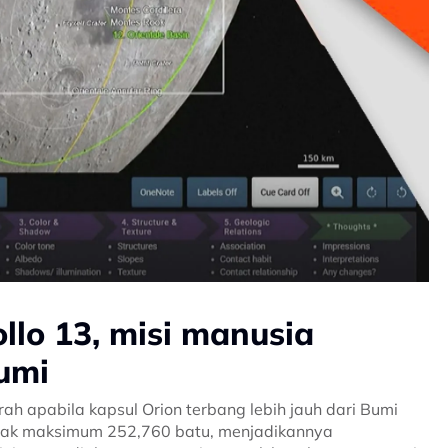
llo 13, misi manusia
bumi
h apabila kapsul Orion terbang lebih jauh dari Bumi
jarak maksimum 252,760 batu, menjadikannya