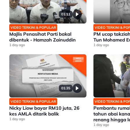
01:11
VIDEO TERKINI & POPULAR
VIDEO TERKINI & P
Majlis Penasihat Parti bakal
PM ucap takziah
dibentuk - Hamzah Zainuddin
Tun Mohamed Eu
1 day ago
1 day ago
01:35
VIDEO TERKINI & POPULAR
VIDEO TERKINI & P
Nicky Liow bayar RM10 juta, 26
Pembantu rumah
kes AMLA ditarik balik
tahun abai kana
1 day ago
renang hingga 
1 day ago