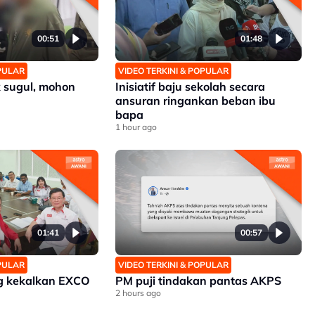
00:51
01:48
OPULAR
VIDEO TERKINI & POPULAR
 sugul, mohon
Inisiatif baju sekolah secara
ansuran ringankan beban ibu
bapa
1 hour ago
01:41
00:57
OPULAR
VIDEO TERKINI & POPULAR
g kekalkan EXCO
PM puji tindakan pantas AKPS
2 hours ago