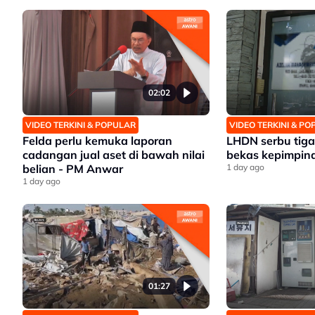
02:02
VIDEO TERKINI & POPULAR
VIDEO TERKINI & P
Felda perlu kemuka laporan
LHDN serbu tiga 
cadangan jual aset di bawah nilai
bekas kepimpina
belian - PM Anwar
1 day ago
1 day ago
01:27