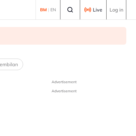
Select language
Live
Log in
BM
|
EN
embilan
Advertisement
Advertisement