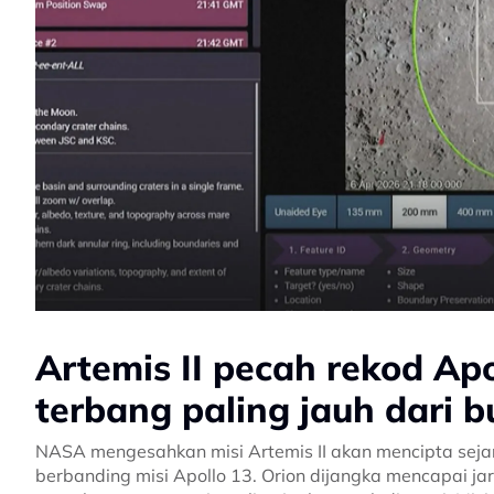
Artemis II pecah rekod Apo
terbang paling jauh dari 
NASA mengesahkan misi Artemis II akan mencipta sejara
berbanding misi Apollo 13. Orion dijangka mencapai 