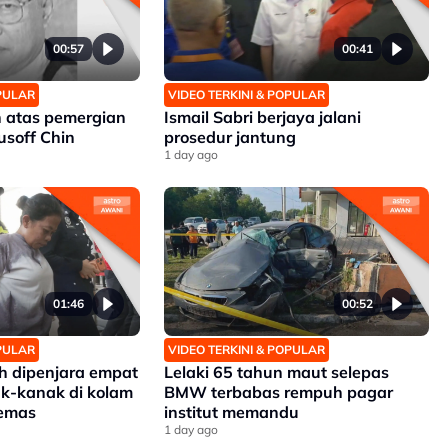
00:57
00:41
OPULAR
VIDEO TERKINI & POPULAR
 atas pemergian
Ismail Sabri berjaya jalani
soff Chin
prosedur jantung
1 day ago
01:46
00:52
OPULAR
VIDEO TERKINI & POPULAR
 dipenjara empat
Lelaki 65 tahun maut selepas
k-kanak di kolam
BMW terbabas rempuh pagar
lemas
institut memandu
1 day ago