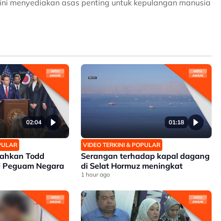
 ini menyediakan asas penting untuk kepulangan manusia
02:04
01:18
OPULAR
VIDEO TERKINI & POPULAR
sahkan Todd
Serangan terhadap kapal dagang
i Peguam Negara
di Selat Hormuz meningkat
1 hour ago