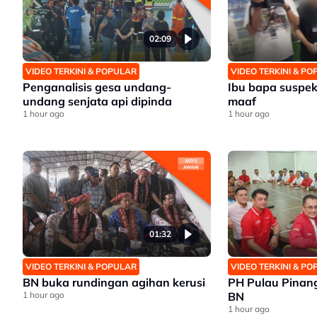
02:09
VIDEO TERKINI & POPULAR
VIDEO TERKINI & P
Penganalisis gesa undang-
Ibu bapa suspek
undang senjata api dipinda
maaf
1 hour ago
1 hour ago
01:32
VIDEO TERKINI & POPULAR
VIDEO TERKINI & P
BN buka rundingan agihan kerusi
PH Pulau Pinan
1 hour ago
BN
1 hour ago