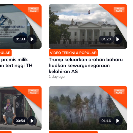
01:33
01:20
OPULAR
VIDEO TERKINI & POPULAR
premis milik
Trump keluarkan arahan baharu
n tertinggi TH
hadkan kewarganegaraan
kelahiran AS
1 day ago
00:54
01:16