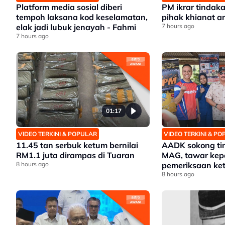
Platform media sosial diberi
PM ikrar tindak
tempoh laksana kod keselamatan,
pihak khianat 
elak jadi lubuk jenayah - Fahmi
7 hours ago
7 hours ago
01:17
VIDEO TERKINI & POPULAR
VIDEO TERKINI & P
11.45 tan serbuk ketum bernilai
AADK sokong ti
RM1.1 juta dirampas di Tuaran
MAG, tawar kep
8 hours ago
pemeriksaan ket
8 hours ago