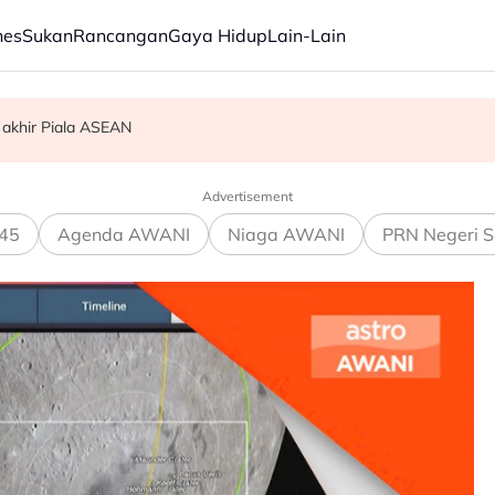
nes
Sukan
Rancangan
Gaya Hidup
Lain-Lain
 akhir Piala ASEAN
am ikan
Advertisement
45
Agenda AWANI
Niaga AWANI
PRN Negeri S