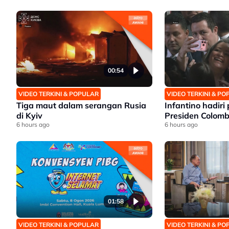
00:54
VIDEO TERKINI & POPULAR
VIDEO TERKINI & P
Tiga maut dalam serangan Rusia
Infantino hadiri
di Kyiv
Presiden Colomb
6 hours ago
6 hours ago
01:58
VIDEO TERKINI & POPULAR
VIDEO TERKINI & P