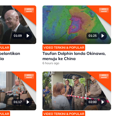
01:09
01:25
OPULAR
VIDEO TERKINI & POPULAR
 pelantikan
Taufan Dolphin landa Okinawa,
ia
menuju ke China
6 hours ago
01:17
02:00
OPULAR
VIDEO TERKINI & POPULAR