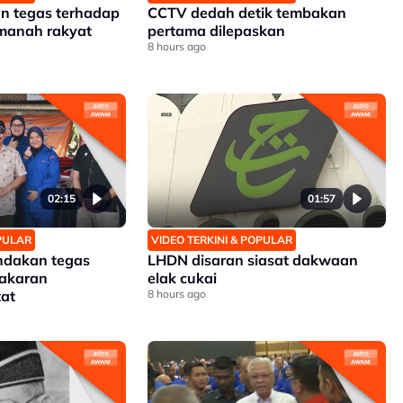
an tegas terhadap
CCTV dedah detik tembakan
amanah rakyat
pertama dilepaskan
8 hours ago
02:15
01:57
OPULAR
VIDEO TERKINI & POPULAR
ndakan tegas
LHDN disaran siasat dakwaan
akaran
elak cukai
at
8 hours ago