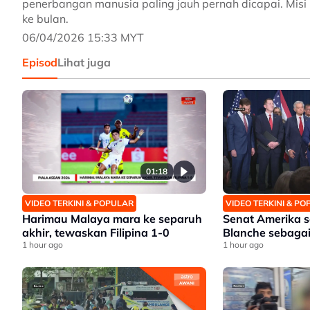
penerbangan manusia paling jauh pernah dicapai. Misi
ke bulan.
06/04/2026 15:33 MYT
Episod
Lihat juga
01:18
VIDEO TERKINI & POPULAR
VIDEO TERKINI & P
Harimau Malaya mara ke separuh
Senat Amerika 
akhir, tewaskan Filipina 1-0
Blanche sebaga
1 hour ago
1 hour ago