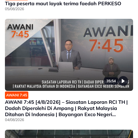
Tiga peserta maut layak terima faedah PERKESO
05/08/2026
35:54
AWANI 7:45
AWANI 7:45 [4/8/2026] – Siasatan Laporan RCI TH |
Dadah Diperolehi Di Ampang | Rakyat Malaysia
Ditahan Di Indonesia | Bayangan Exco Negeri
Sembilan
04/08/2026