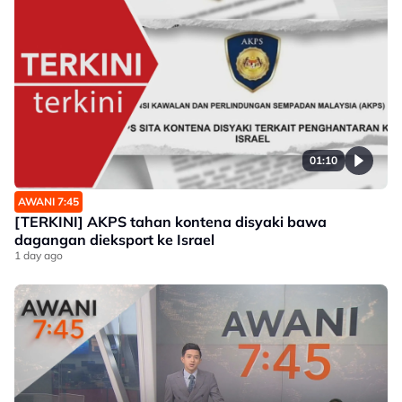
01:10
AWANI 7:45
[TERKINI] AKPS tahan kontena disyaki bawa
dagangan dieksport ke Israel
1 day ago