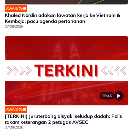
AWANI 7:45
Khaled Nordin adakan lawatan kerja ke Vietnam &
Kemboja, pacu agenda pertahanan
07/08/2026
00:45
AWANI 7:45
[TERKINI] Juruterbang disyaki seludup dadah: Polis
rakam keterangan 2 petugas AVSEC
07/08/2026