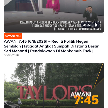
34:22
AWANI 7:45
AWANI 7:45 [6/8/2026] – Realiti Politik Negeri
Sembilan | Istiadat Angkat Sumpah Di Istana Besar
Seri Menanti | Pendakwaan Di Mahkamah Esok |
Festival Filem Antarabangsa Busan
06/08/2026