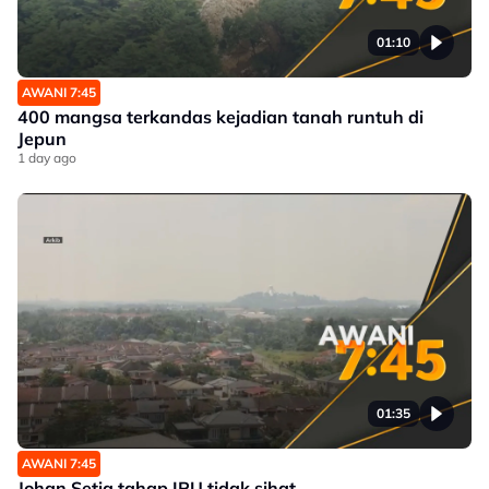
01:10
AWANI 7:45
400 mangsa terkandas kejadian tanah runtuh di
Jepun
1 day ago
01:35
AWANI 7:45
Johan Setia tahap IPU tidak sihat