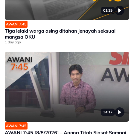
01:29
AWANI 7:45
Tiga lelaki warga asing ditahan jenayah seksual
mangsa OKU
1 day ago
34:17
AWANI 7:45
AWANI 7:45 [8/8/2026] – Agong Titah Siasat Sampai