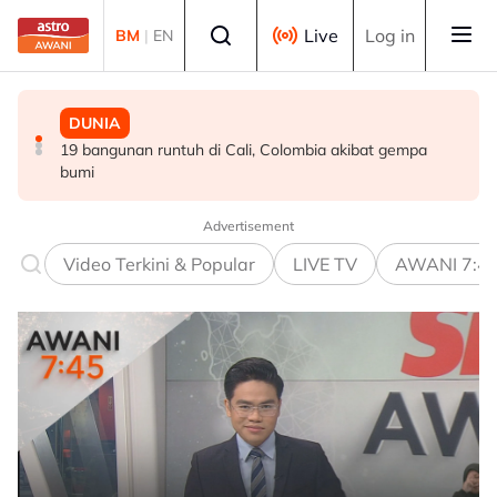
Skip to main content
Select language
Live
Log in
BM
|
EN
DUNIA
MALAYSIA
DUNIA
19 bangunan runtuh di Cali, Colombia akibat gempa
Berita tempatan pilihan sepanjang hari ini
Eropah Barat catat tempoh Jun-Julai terpanas dalam
bumi
rekod - Agensi iklim EU
Advertisement
Video Terkini & Popular
LIVE TV
AWANI 7:4