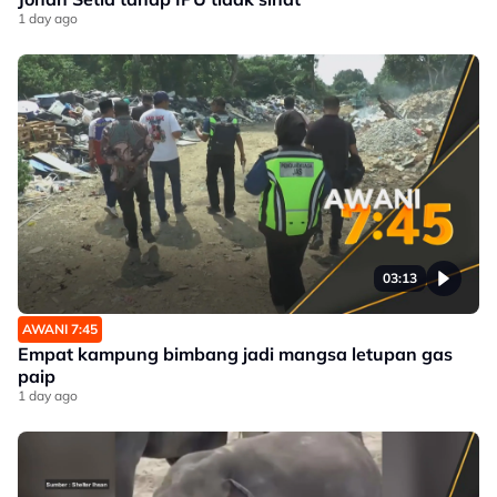
1 day ago
03:13
AWANI 7:45
Empat kampung bimbang jadi mangsa letupan gas
paip
1 day ago