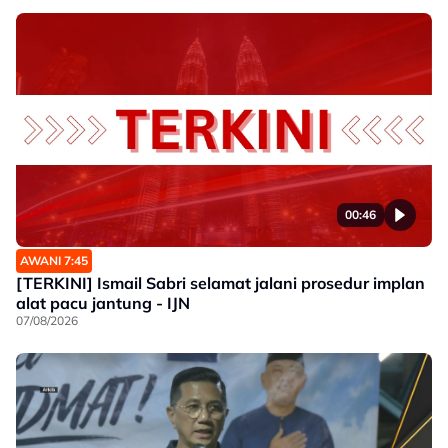
00:46
AWANI 7:45
[TERKINI] Ismail Sabri selamat jalani prosedur implan
alat pacu jantung - IJN
07/08/2026