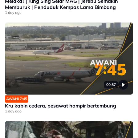
Melaka? | King Sing Selar MAG | Jerebu Semakin
Memburuk | Penduduk Kempas Lama Bimbang
1 day ago
00:57
AWANI 7:45
Kru kabin cedera, pesawat hampir bertembung
1 day ago