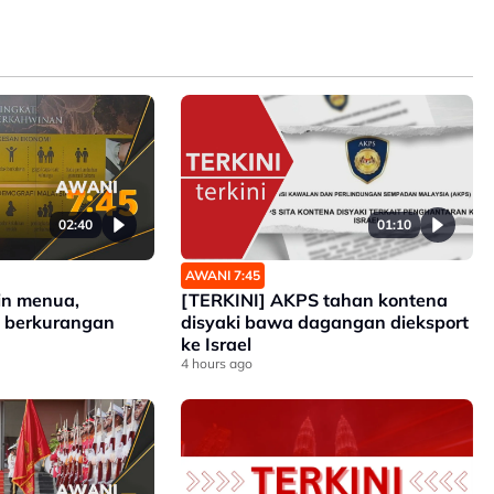
02:40
01:10
AWANI 7:45
in menua,
[TERKINI] AKPS tahan kontena
u berkurangan
disyaki bawa dagangan dieksport
ke Israel
4 hours ago