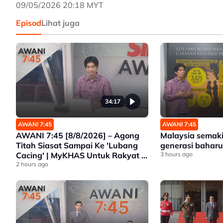
09/05/2026 20:18 MYT
Episod
Lihat juga
34:17
AWANI 7:45
AWANI 7:45
AWANI 7:45 [8/8/2026] – Agong
Malaysia semak
Titah Siasat Sampai Ke 'Lubang
generasi bahar
Cacing' | MyKHAS Untuk Rakyat |
3 hours ago
Jerebu Rentas Sempadan |
2 hours ago
Malaysia Semakin Menua