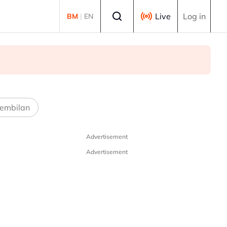
Select language
Live
Log in
BM
|
EN
embilan
Advertisement
Advertisement