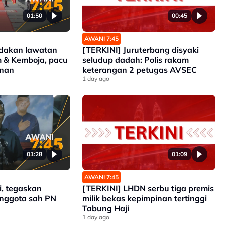
01:50
00:45
AWANI 7:45
adakan lawatan
[TERKINI] Juruterbang disyaki
m & Kemboja, pacu
seludup dadah: Polis rakam
anan
keterangan 2 petugas AVSEC
1 day ago
01:28
01:09
AWANI 7:45
i, tegaskan
[TERKINI] LHDN serbu tiga premis
anggota sah PN
milik bekas kepimpinan tertinggi
Tabung Haji
1 day ago