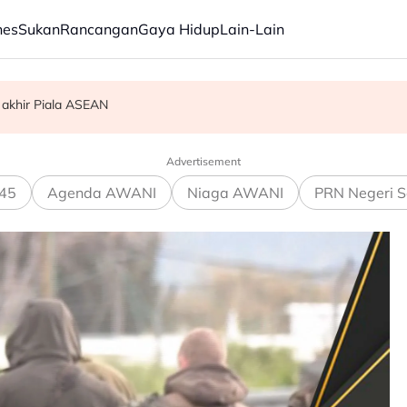
nes
Sukan
Rancangan
Gaya Hidup
Lain-Lain
 akhir Piala ASEAN
am ikan
Advertisement
45
Agenda AWANI
Niaga AWANI
PRN Negeri S