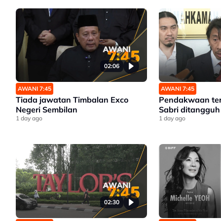
02:06
AWANI 7:45
AWANI 7:45
Tiada jawatan Timbalan Exco
Pendakwaan ter
Negeri Sembilan
Sabri ditangguh
1 day ago
1 day ago
02:30