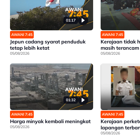
01:17
AWANI 7:45
AWANI 7:45
Jepun cadang syarat penduduk
Kerajaan tidak h
tetap lebih ketat
masih terancam
05/08/2026
05/08/2026
01:32
AWANI 7:45
AWANI 7:45
Harga minyak kembali meningkat
Kerajaan perket
05/08/2026
lapangan terba
05/08/2026