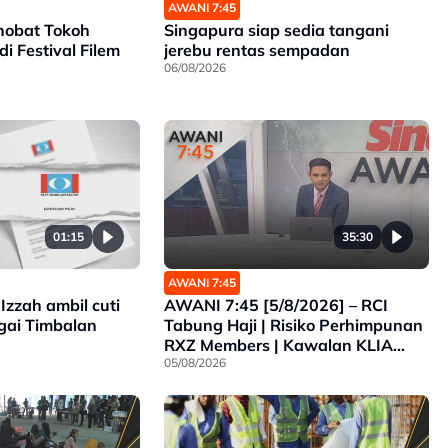
AWANI 7:45
inobat Tokoh
Singapura siap sedia tangani
di Festival Filem
jerebu rentas sempadan
06/08/2026
01:15
35:30
AWANI 7:45
Izzah ambil cuti
AWANI 7:45 [5/8/2026] – RCI
gai Timbalan
Tabung Haji | Risiko Perhimpunan
RXZ Members | Kawalan KLIA
Lebih Ketat | Pelarian Myanmar
05/08/2026
Tidak Dihantar Pulang