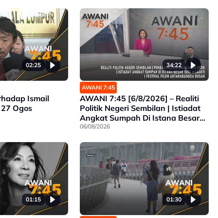
02:25
34:22
AWANI 7:45
hadap Ismail
AWANI 7:45 [6/8/2026] – Realiti
 27 Ogos
Politik Negeri Sembilan | Istiadat
Angkat Sumpah Di Istana Besar
Seri Menanti | Pendakwaan Di
06/08/2026
Mahkamah Esok | Festival Filem
Antarabangsa Busan
01:15
01:30