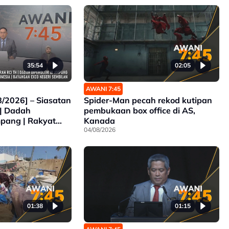
35:54
02:05
AWANI 7:45
/2026] – Siasatan
Spider-Man pecah rekod kutipan
 | Dadah
pembukaan box office di AS,
mpang | Rakyat
Kanada
 Di Indonesia |
04/08/2026
Negeri Sembilan
01:38
01:15