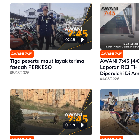
02:19
AWANI 7:45
AWANI 7:45
Tiga peserta maut layak terima
AWANI 7:45 [4/8
faedah PERKESO
Laporan RCI TH
05/08/2026
Diperolehi Di A
Malaysia Ditahan
04/08/2026
Bayangan Exco 
01:19