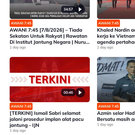
34:57
AWANI 7:45
AWANI 7:45
AWANI 7:45 [7/8/2026] – Tiada
Khaled Nordin 
Sekatan Untuk Rakyat | Rawatan
kerja ke Vietna
Di Institut Jantung Negara | Nurul
agenda pertah
Izzah Ada Pengajian | Belum Ada
1 day ago
1 day ago
Tangkapan
00:46
AWANI 7:45
AWANI 7:45
[TERKINI] Ismail Sabri selamat
Azmin selar Had
jalani prosedur implan alat pacu
Bersatu masih 
jantung - IJN
1 day ago
1 day ago