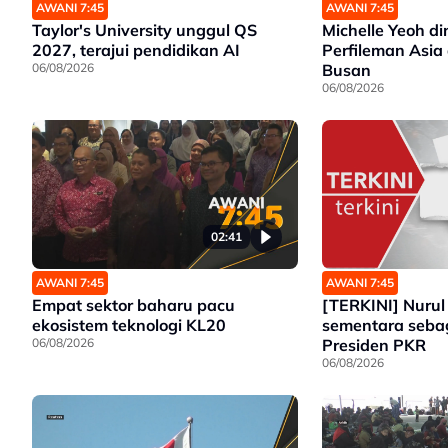
AWANI 7:45
AWANI 7:45
Taylor's University unggul QS
Michelle Yeoh d
2027, terajui pendidikan AI
Perfileman Asia 
06/08/2026
Busan
06/08/2026
02:41
AWANI 7:45
AWANI 7:45
Empat sektor baharu pacu
[TERKINI] Nurul 
ekosistem teknologi KL20
sementara seba
06/08/2026
Presiden PKR
06/08/2026