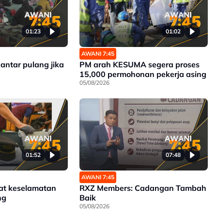
01:23
01:02
AWANI 7:45
antar pulang jika
PM arah KESUMA segera proses
15,000 permohonan pekerja asing
05/08/2026
01:52
07:48
AWANI 7:45
at keselamatan
RXZ Members: Cadangan Tambah
ng
Baik
05/08/2026