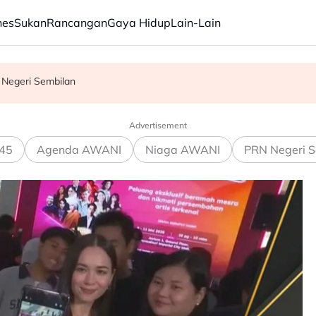
nes
Sukan
Rancangan
Gaya Hidup
Lain-Lain
an Negeri Sembilan
alsukan rekod pergerakan warga asing
l pasti dalam RCI Tabung Haji
Advertisement
45
Agenda AWANI
Niaga AWANI
PRN Negeri S