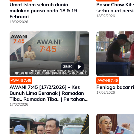
Umat Islam seluruh dunia
Pasar Chow Kit 
mulakan puasa pada 18 & 19
serbu buat pers
Februari
18/02/2026
18/02/2026
35:50
AWANI 7:45
AWANI 7:45
AWANI 7:45 [17/2/2026] – Kes
Peniaga bazar r
Bunuh Lima Beranak | Ramadan
17/02/2026
Tiba.. Ramadan Tiba.. | Pertahan
Perpaduan, Tolak Rasisme |
17/02/2026
Wayang Gencatan Senjata Israel