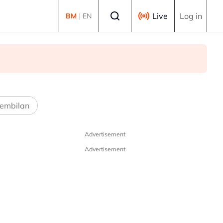
Select language
Live
Log in
BM
|
EN
embilan
Advertisement
Advertisement