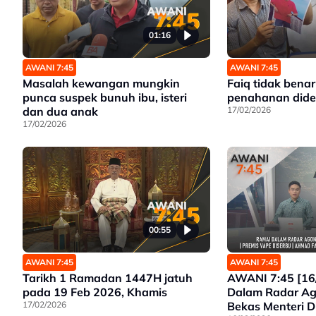
01:16
AWANI 7:45
AWANI 7:45
Masalah kewangan mungkin
Faiq tidak bena
punca suspek bunuh ibu, isteri
penahanan did
dan dua anak
17/02/2026
17/02/2026
00:55
AWANI 7:45
AWANI 7:45
Tarikh 1 Ramadan 1447H jatuh
AWANI 7:45 [16
pada 19 Feb 2026, Khamis
Dalam Radar Ago
17/02/2026
Bekas Menteri Di