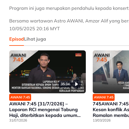
Program ini juga merupakan pendahulu kepada konser
Bersama wartawan Astro AWANI, Amzar Alif yang bersi
10/05/2025 20:16 MYT
Episod
Lihat juga
35:34
AWANI 7:45
AWANI 7:45
AWANI 7:45 [31/7/2026] –
745AWANI 7:45 
Laporan RCI mengenai Tabung
Kesan konflik As
Haji, diterbitkan kepada umum
Ramalan membuta
tanpa suntingan, kata PM |
31/07/2026
kekeliruan | Kes
13/03/2026
Menteri Barisan Nasional sokong
rumah diteliti