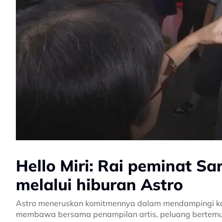
Hello Miri: Rai peminat S
melalui hiburan Astro
Astro meneruskan komitmennya dalam mendampingi kom
membawa bersama penampilan artis, peluang bertemu se