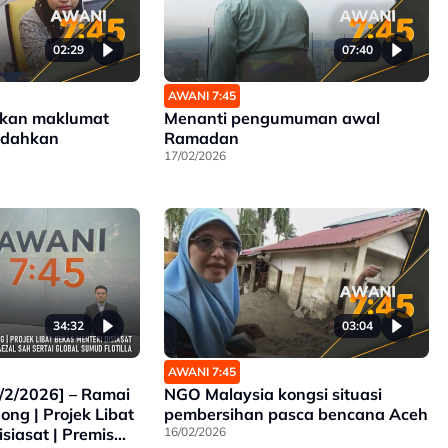
02:29
07:40
AWANI 7:45
rkan maklumat
Menanti pengumuman awal
edahkan
Ramadan
17/02/2026
34:32
03:04
AWANI 7:45
/2/2026] – Ramai
NGO Malaysia kongsi situasi
ng | Projek Libat
pembersihan pasca bencana Aceh
siasat | Premis
16/02/2026