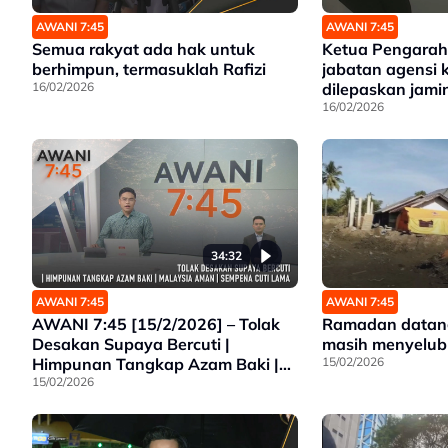
AWANI 7:45
AWANI 7:45
Semua rakyat ada hak untuk
Ketua Pengarah
berhimpun, termasuklah Rafizi
jabatan agensi 
16/02/2026
dilepaskan jam
16/02/2026
34:32
AWANI 7:45
AWANI 7:45
AWANI 7:45 [15/2/2026] – Tolak
Ramadan datang
Desakan Supaya Bercuti |
masih menyelub
Himpunan Tangkap Azam Baki |
15/02/2026
Malaysia Aman | Sempena Cuti
15/02/2026
Lama