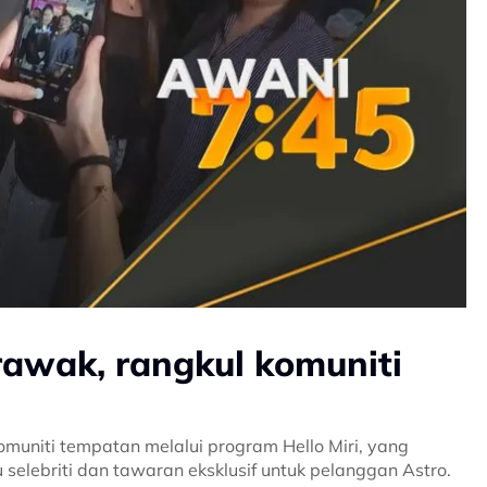
arawak, rangkul komuniti
uniti tempatan melalui program Hello Miri, yang
lebriti dan tawaran eksklusif untuk pelanggan Astro.