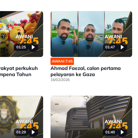
Ahmad Faezal Sah
mud Flotilla
01:25
01:47
AWANI 7:45
rakyat perkukuh
Ahmad Faezal, calon pertama
empena Tahun
pelayaran ke Gaza
16/02/2026
01:29
01:40