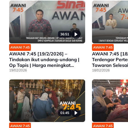
dedah laporan, tidak jejas
Kerajaan Perpaduan | Malaysia
Airlines sedia beri kerjasama
juruterbang dita
36:51
AWANI 7:45
AWANI 7:45
AWANI 7:45 [19/2/2026] –
AWANI 7:45 [18
Tindakan ikut undang-undang |
Terdengar Perte
Op Tapis | Harga meningkat
Tawaran Selesai
empat kumpulan
19/02/2026
Semangat Mujah
18/02/2026
Demi Bahagian 
01:45
AWANI 7:45
AWANI 7:45