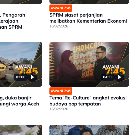
AWANI 7:45
, Pengarah
SPRM siasat perjanjian
kerajaan
melibatkan Kementerian Ekonomi
inan SPRM
16/02/2026
03:00
04:33
AWANI 7:45
, duka banjir
Tema ‘Re-Culture’, angkat evolusi
ungi warga Aceh
budaya pop tempatan
15/02/2026