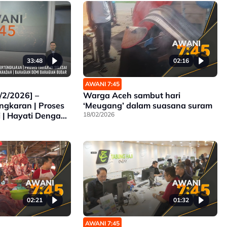
33:48
02:16
AWANI 7:45
/2/2026] –
Warga Aceh sambut hari
ngkaran | Proses
‘Meugang’ dalam suasana suram
 | Hayati Dengan
18/02/2026
adah | Bahagian
Bubar
02:21
01:32
AWANI 7:45