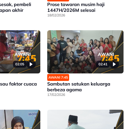
sesak, pembeli
Prose tawaran musim haji
iapan akhir
1447H/2026M selesai
18/02/2026
02:05
02:41
AWANI 7:45
isau faktor cuaca
Sambutan satukan keluarga
berbeza agama
17/02/2026