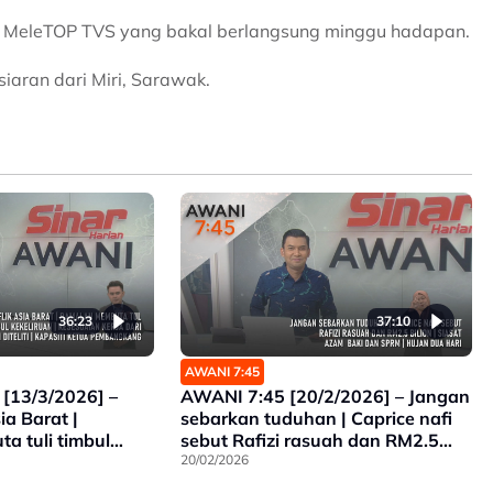
t MeleTOP TVS yang bakal berlangsung minggu hadapan.
aran dari Miri, Sarawak.
36:23
37:10
AWANI 7:45
[13/3/2026] –
AWANI 7:45 [20/2/2026] – Jangan
ia Barat |
sebarkan tuduhan | Caprice nafi
 tuli timbul
sebut Rafizi rasuah dan RM2.5
esuaian kerja dari
bilion | Siasat Azam Baki dan
20/02/2026
SPRM