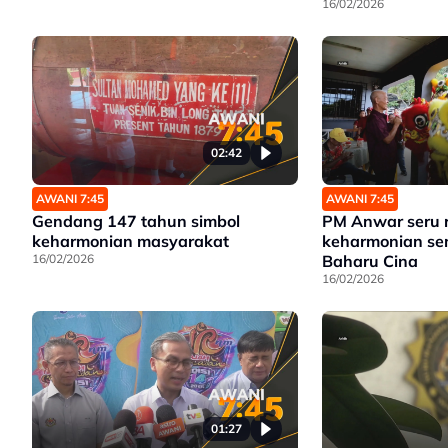
Vape Diserbu | 
16/02/2026
Sertai Global Su
02:42
AWANI 7:45
AWANI 7:45
Gendang 147 tahun simbol
PM Anwar seru 
keharmonian masyarakat
keharmonian s
16/02/2026
Baharu Cina
16/02/2026
01:27