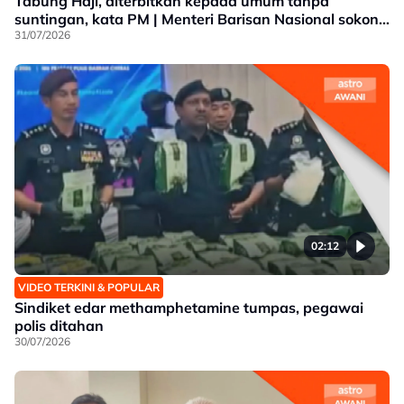
Tabung Haji, diterbitkan kepada umum tanpa
suntingan, kata PM | Menteri Barisan Nasional sokong
dedah laporan, tidak jejas Kerajaan Perpaduan |
31/07/2026
Malaysia Airlines sedia beri kerjasama juruterbang
dita
02:12
VIDEO TERKINI & POPULAR
Sindiket edar methamphetamine tumpas, pegawai
polis ditahan
30/07/2026