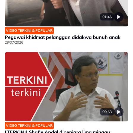
01:46
VIDEO TERKINI & POPULAR
Pegawai khidmat pelanggan didakwa bunuh anak
29/07/2026
00:58
VIDEO TERKINI & POPULAR
[TERKINI] Shafie Apdal dipenjara lima minggu,