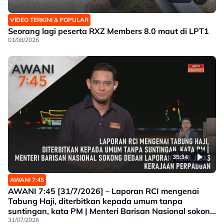
VIDEO TERKINI & POPULAR
Seorang lagi peserta RXZ Members 8.0 maut di LPT1
01/08/2026
35:34
AWANI 7:45
AWANI 7:45 [31/7/2026] – Laporan RCI mengenai
Tabung Haji, diterbitkan kepada umum tanpa
suntingan, kata PM | Menteri Barisan Nasional sokong
dedah laporan, tidak jejas Kerajaan Perpaduan |
31/07/2026