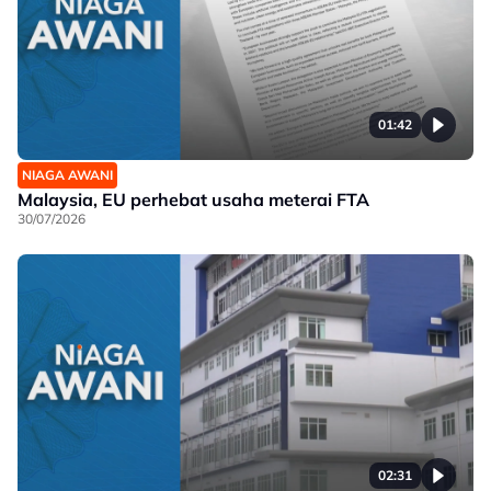
01:42
NIAGA AWANI
Malaysia, EU perhebat usaha meterai FTA
30/07/2026
02:31