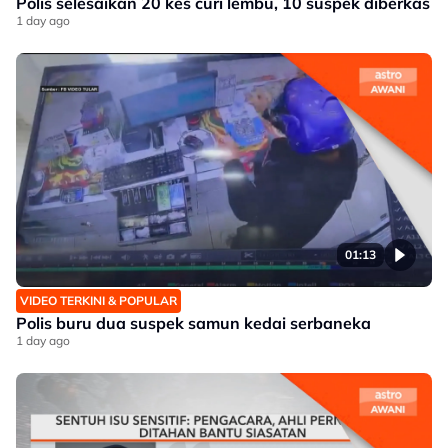
Polis selesaikan 20 kes curi lembu, 10 suspek diberkas
1 day ago
01:13
VIDEO TERKINI & POPULAR
Polis buru dua suspek samun kedai serbaneka
1 day ago