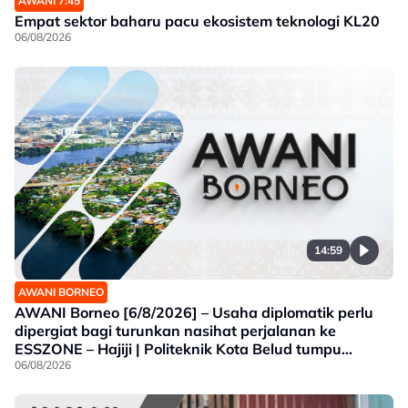
AWANI 7:45
Empat sektor baharu pacu ekosistem teknologi KL20
06/08/2026
14:59
AWANI BORNEO
AWANI Borneo [6/8/2026] – Usaha diplomatik perlu
dipergiat bagi turunkan nasihat perjalanan ke
ESSZONE – Hajiji | Politeknik Kota Belud tumpu
bidang selaras keperluan industri Sabah |
06/08/2026
Jawatankuasa khas ditubuh perkasa usaha beli
produk tempatan