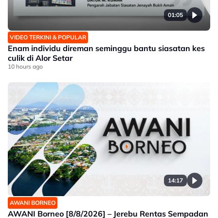
01:05
VIDEO TERKINI & POPULAR
Enam individu direman seminggu bantu siasatan kes
culik di Alor Setar
10 hours ago
14:17
AWANI BORNEO
AWANI Borneo [8/8/2026] – Jerebu Rentas Sempadan