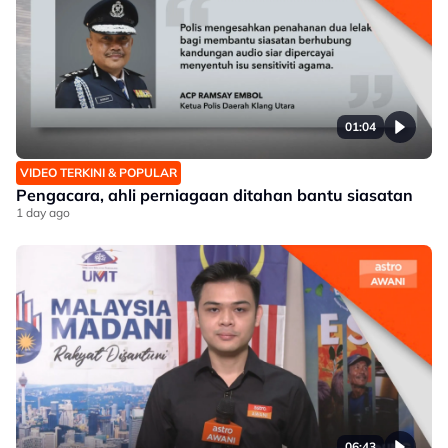
01:04
VIDEO TERKINI & POPULAR
Pengacara, ahli perniagaan ditahan bantu siasatan
1 day ago
06:43