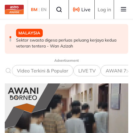
Skip to main content
Select language
Live
Log in
BM
|
EN
SUKAN
MALAYSIA
MALAYSIA
Final Masters Korea: Eksperimen berjaya, beregu
Sektor swasta digesa perluas peluang kerjaya kedua
PM beri komitmen persempadanan DUN Sarawak, minta
'scratch pair' negara muncul juara!
veteran tentera - Wan Azizah
laporan SPR - Fahmi
Advertisement
Video Terkini & Popular
LIVE TV
AWANI 7:4