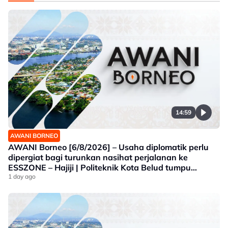
14:59
AWANI BORNEO
AWANI Borneo [6/8/2026] – Usaha diplomatik perlu
dipergiat bagi turunkan nasihat perjalanan ke
ESSZONE – Hajiji | Politeknik Kota Belud tumpu
bidang selaras keperluan industri Sabah |
1 day ago
Jawatankuasa khas ditubuh perkasa usaha beli
produk tempatan