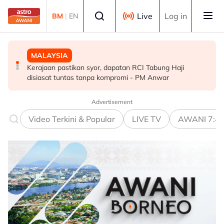
Skip to main content
Select language
Live
Log in
BM
|
EN
MALAYSIA
POLITIK
MALAYSIA
Kerajaan pastikan syor, dapatan RCI Tabung Haji
'Pihak ketiga' jangan ganggu usaha persefahaman parti
RCI Tabung Haji: SPRM, PDRM, LHDN mula 'gempur'
disiasat tuntas tanpa kompromi - PM Anwar
Melayu - Asyraf Wajdi
individu terlibat siasatan
Advertisement
Video Terkini & Popular
LIVE TV
AWANI 7:4