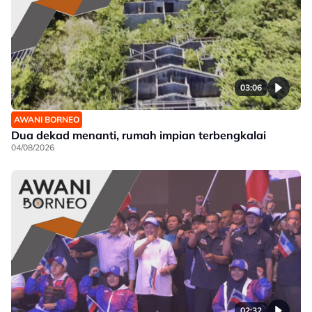
03:06
AWANI BORNEO
Dua dekad menanti, rumah impian terbengkalai
04/08/2026
02:32