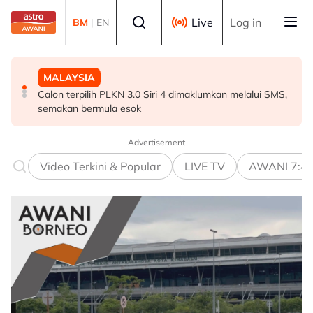
Skip to main content
Select language
Live
Log in
BM
|
EN
MALAYSIA
MALAYSIA
MALAYSIA
Calon terpilih PLKN 3.0 Siri 4 dimaklumkan melalui SMS,
Perlu pendekatan menyeluruh masyarakat cegah
Diplomasi budaya di Sarawak perkukuh hubungan
semakan bermula esok
penyalahgunaan dadah dalam kalangan kanak-kanak -
Malaysia-Indonesia
Lee Lam Thye
Advertisement
Video Terkini & Popular
LIVE TV
AWANI 7:4