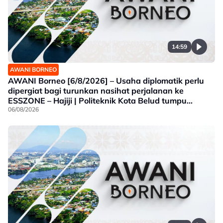
14:59
AWANI BORNEO
AWANI Borneo [6/8/2026] – Usaha diplomatik perlu
dipergiat bagi turunkan nasihat perjalanan ke
ESSZONE – Hajiji | Politeknik Kota Belud tumpu
bidang selaras keperluan industri Sabah |
06/08/2026
Jawatankuasa khas ditubuh perkasa usaha beli
produk tempatan