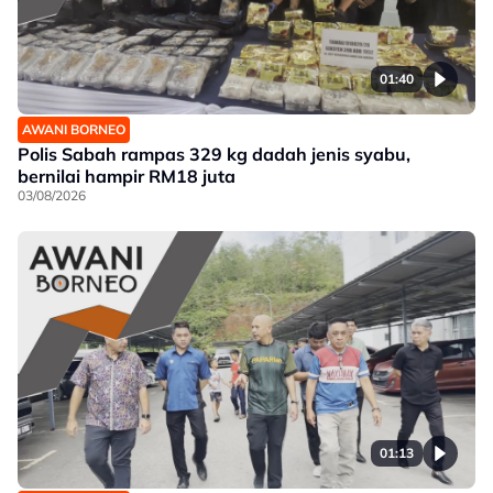
01:40
AWANI BORNEO
Polis Sabah rampas 329 kg dadah jenis syabu,
bernilai hampir RM18 juta
03/08/2026
01:13