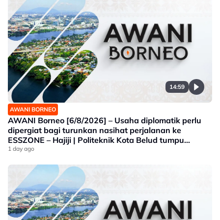
14:59
AWANI BORNEO
AWANI Borneo [6/8/2026] – Usaha diplomatik perlu
dipergiat bagi turunkan nasihat perjalanan ke
ESSZONE – Hajiji | Politeknik Kota Belud tumpu
bidang selaras keperluan industri Sabah |
1 day ago
Jawatankuasa khas ditubuh perkasa usaha beli
produk tempatan