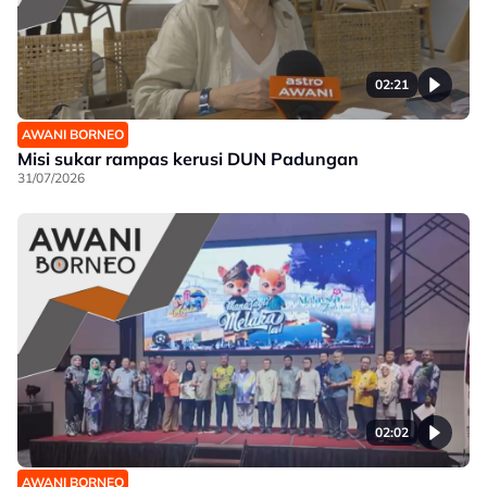
02:21
AWANI BORNEO
Misi sukar rampas kerusi DUN Padungan
31/07/2026
02:02
AWANI BORNEO