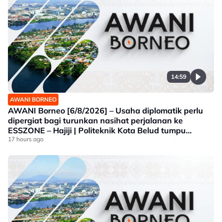
14:59
AWANI BORNEO
AWANI Borneo [6/8/2026] – Usaha diplomatik perlu
dipergiat bagi turunkan nasihat perjalanan ke
ESSZONE – Hajiji | Politeknik Kota Belud tumpu
bidang selaras keperluan industri Sabah |
17 hours ago
Jawatankuasa khas ditubuh perkasa usaha beli
produk tempatan