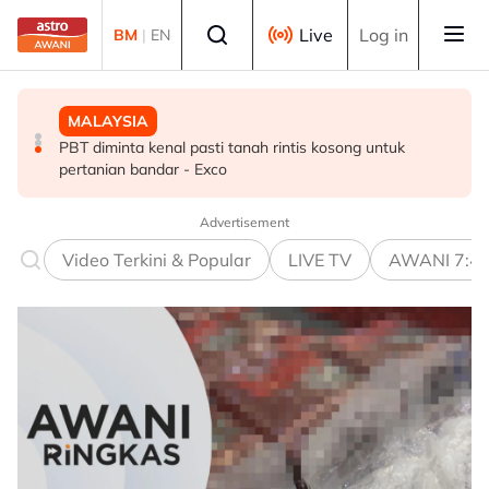
Skip to main content
Select language
Live
Log in
BM
|
EN
MALAYSIA
MALAYSIA
MALAYSIA
Sudah tiba masa gubal Akta CDF, hentikan politik ‘carrot
PBT diminta kenal pasti tanah rintis kosong untuk
Dasar yang baik perlu ambil kira realiti kehidupan rakyat
and stick’ - Penganalisis
pertanian bandar - Exco
- Amirudin
Advertisement
Video Terkini & Popular
LIVE TV
AWANI 7:4