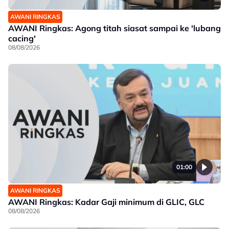
AWANI RINGKAS
AWANI Ringkas: Agong titah siasat sampai ke 'lubang
cacing'
08/08/2026
01:00
AWANI RINGKAS
AWANI Ringkas: Kadar Gaji minimum di GLIC, GLC
08/08/2026