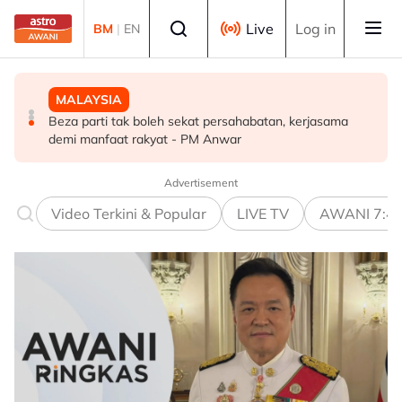
Skip to main content
Select language
Live
Log in
BM
|
EN
DUNIA
MALAYSIA
MALAYSIA
PM Thailand arah undang-undang senjata api diperketat
Beza parti tak boleh sekat persahabatan, kerjasama
Pengacara, ahli perniagaan ditahan bantu siasatan
selepas insiden tembakan di sekolah
demi manfaat rakyat - PM Anwar
audio siar sentuh isu sensitiviti agama
Advertisement
Video Terkini & Popular
LIVE TV
AWANI 7:4