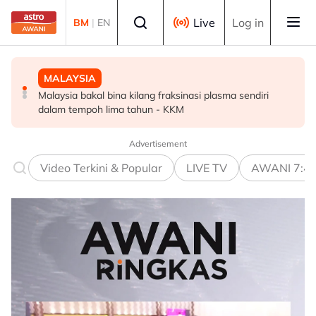
Skip to main content
Select language
Live
Log in
BM
|
EN
MALAYSIA
MALAYSIA
POLITIK
Malaysia bakal bina kilang fraksinasi plasma sendiri
Rundingan import udang Thailand dijangka selesai
PRN Melaka: BN terbuka untuk berunding, tukar kerusi -
dalam tempoh lima tahun - KKM
pertengahan bulan ini - Mohamad
Ahmad Zahid
Advertisement
Video Terkini & Popular
LIVE TV
AWANI 7:4