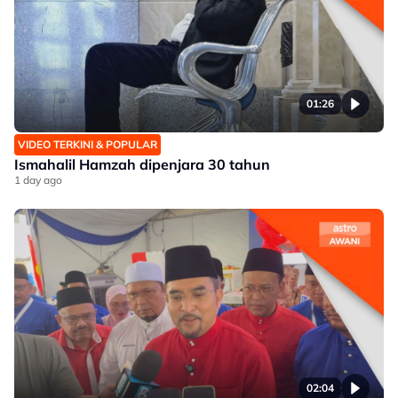
01:26
VIDEO TERKINI & POPULAR
Ismahalil Hamzah dipenjara 30 tahun
1 day ago
02:04