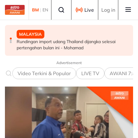
Skip to main content
Select language
Live
Log in
BM
|
EN
MALAYSIA
POLITIK
MALAYSIA
Rundingan import udang Thailand dijangka selesai
PRN Melaka: BN terbuka untuk berunding, tukar kerusi -
Sektor pertanian Perak perlu diremajakan, tarik lebih
pertengahan bulan ini - Mohamad
Ahmad Zahid
ramai golongan muda - Saarani
Advertisement
Video Terkini & Popular
LIVE TV
AWANI 7:4