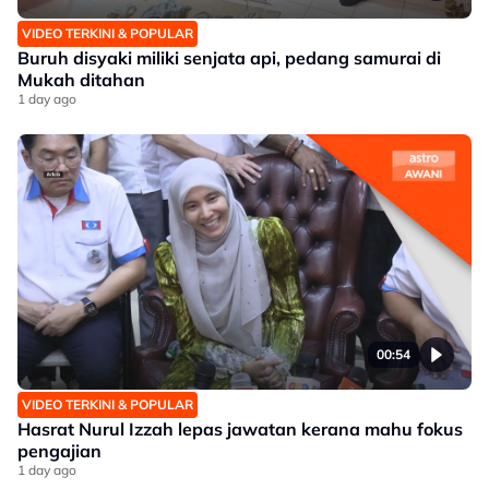
VIDEO TERKINI & POPULAR
Buruh disyaki miliki senjata api, pedang samurai di
Mukah ditahan
1 day ago
00:54
VIDEO TERKINI & POPULAR
Hasrat Nurul Izzah lepas jawatan kerana mahu fokus
pengajian
1 day ago