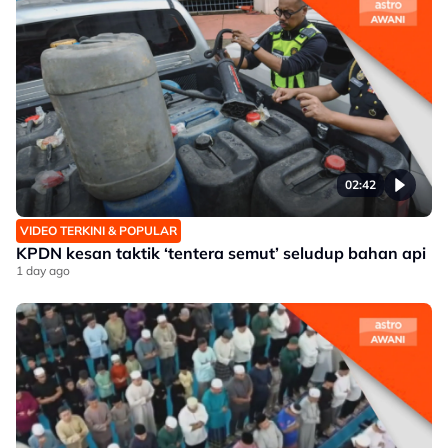
02:42
VIDEO TERKINI & POPULAR
KPDN kesan taktik ‘tentera semut’ seludup bahan api
1 day ago