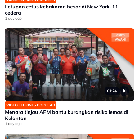
Letupan cetus kebakaran besar di New York, 11
cedera
1 day ago
01:24
VIDEO TERKINI & POPULAR
Menara tinjau APM bantu kurangkan risiko lemas di
Kelantan
1 day ago