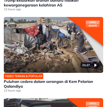
Trump keluarkan arahan baharu hadkan
kewarganegaraan kelahiran AS
12 hours ago
01:27
VIDEO TERKINI & POPULAR
Puluhan cedera dalam serangan di Kem Pelarian
Qalandiya
12 hours ago