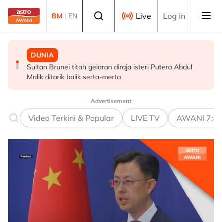
Skip to main content
Select language
Live
Log in
BM
|
EN
DUNIA
MALAYSIA
POLITIK
Sultan Brunei titah gelaran diraja isteri Putera Abdul
Terengganu adakan sesi libat urus bincang isu
Tiada keperluan PRU16 awal, parti komponen kekal
Malik ditarik balik serta-merta
kerosakan terumbu karang di Pulau Redang
sokong PM - Fahmi
Advertisement
Video Terkini & Popular
LIVE TV
AWANI 7:4