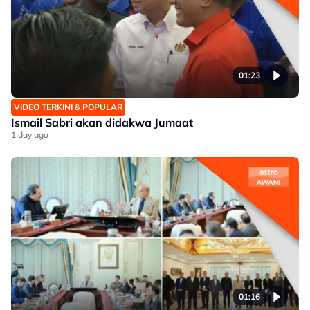
01:23
VIDEO TERKINI & POPULAR
Ismail Sabri akan didakwa Jumaat
1 day ago
01:16