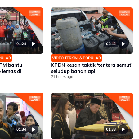
01:24
02:42
OPULAR
VIDEO TERKINI & POPULAR
APM bantu
KPDN kesan taktik ‘tentera semut’
 lemas di
seludup bahan api
21 hours ago
01:34
01:38