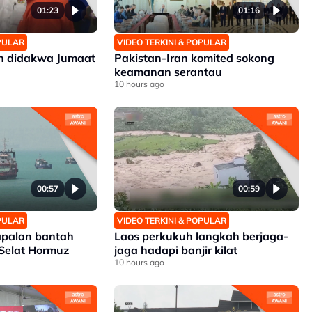
01:23
01:16
OPULAR
VIDEO TERKINI & POPULAR
an didakwa Jumaat
Pakistan-Iran komited sokong
keamanan serantau
10 hours ago
00:57
00:59
OPULAR
VIDEO TERKINI & POPULAR
apalan bantah
Laos perkukuh langkah berjaga-
 Selat Hormuz
jaga hadapi banjir kilat
10 hours ago