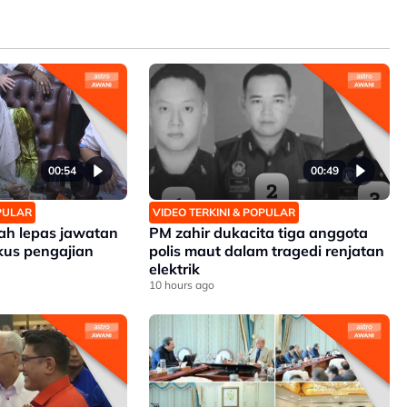
00:54
00:49
OPULAR
VIDEO TERKINI & POPULAR
zah lepas jawatan
PM zahir dukacita tiga anggota
kus pengajian
polis maut dalam tragedi renjatan
elektrik
10 hours ago