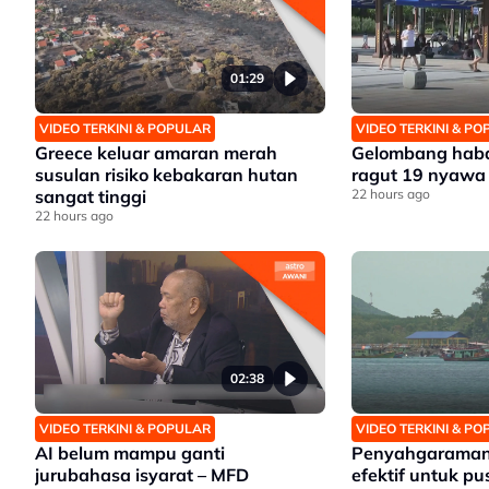
01:29
VIDEO TERKINI & POPULAR
VIDEO TERKINI & P
Greece keluar amaran merah
Gelombang haba
susulan risiko kebakaran hutan
ragut 19 nyawa
sangat tinggi
22 hours ago
22 hours ago
02:38
VIDEO TERKINI & POPULAR
VIDEO TERKINI & P
AI belum mampu ganti
Penyahgaraman a
jurubahasa isyarat – MFD
efektif untuk pu