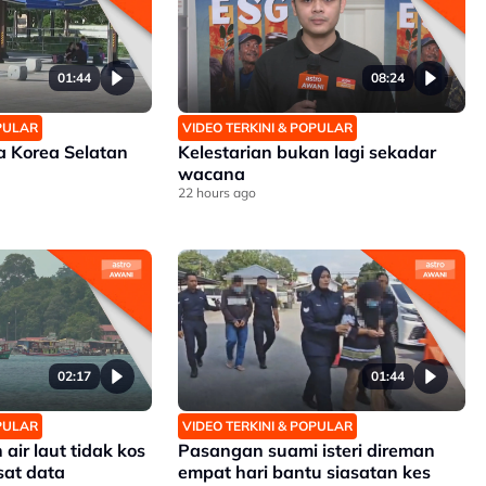
01:44
08:24
OPULAR
VIDEO TERKINI & POPULAR
 Korea Selatan
Kelestarian bukan lagi sekadar
wacana
22 hours ago
02:17
01:44
OPULAR
VIDEO TERKINI & POPULAR
ir laut tidak kos
Pasangan suami isteri direman
sat data
empat hari bantu siasatan kes