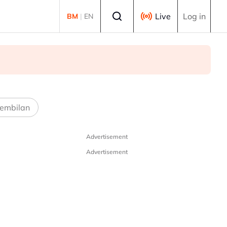
Select language
Live
Log in
BM
|
EN
embilan
Advertisement
Advertisement