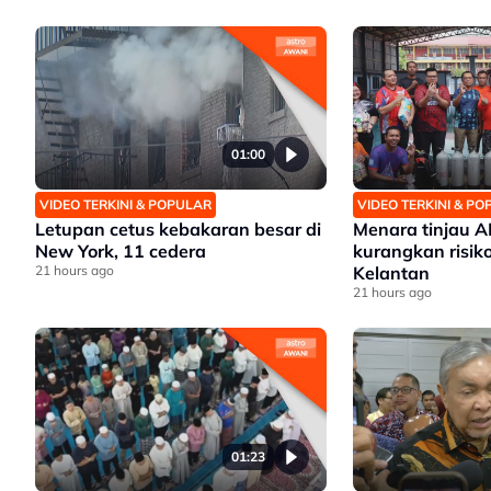
01:00
VIDEO TERKINI & POPULAR
VIDEO TERKINI & P
Letupan cetus kebakaran besar di
Menara tinjau 
New York, 11 cedera
kurangkan risiko
21 hours ago
Kelantan
21 hours ago
01:23