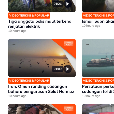
01:26
VIDEO TERKINI & POPULAR
VIDEO TERKINI & P
Tiga anggota polis maut terkena
Ismail Sabri ak
renjatan elektrik
10 hours ago
10 hours ago
01:09
VIDEO TERKINI & POPULAR
VIDEO TERKINI & P
Iran, Oman runding cadangan
Persatuan perk
baharu pengurusan Selat Hormuz
cadangan tol di
10 hours ago
10 hours ago