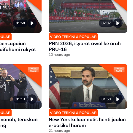
01:50
02:07
OPULAR
VIDEO TERKINI & POPULAR
 pencapaian
PRN 2026, isyarat awal ke arah
difahami rakyat
PRU-16
10 hours ago
01:13
01:50
OPULAR
VIDEO TERKINI & POPULAR
manah, teruskan
New York keluar notis henti jualan
ang
e-basikal haram
21 hours ago