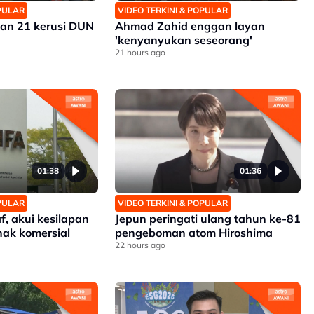
OPULAR
VIDEO TERKINI & POPULAR
an 21 kerusi DUN
Ahmad Zahid enggan layan
'kenyanyukan seseorang'
21 hours ago
01:38
01:36
OPULAR
VIDEO TERKINI & POPULAR
, akui kesilapan
Jepun peringati ulang tahun ke-81
ak komersial
pengeboman atom Hiroshima
22 hours ago