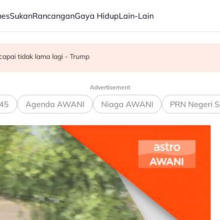
nes
Sukan
Rancangan
Gaya Hidup
Lain-Lain
apai tidak lama lagi - Trump
 27 Ogos susulan masalah kesihatan
off Chin meninggal dunia pada usia 91 tahun
Advertisement
45
Agenda AWANI
Niaga AWANI
PRN Negeri S