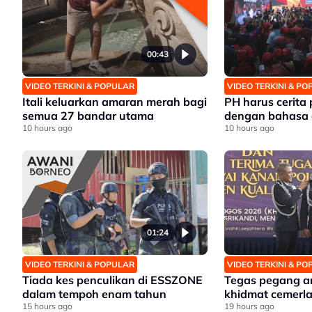
00:43
VIDEO TERKINI & POPULAR
VIDEO TERKINI & P
Itali keluarkan amaran merah bagi
PH harus cerita
semua 27 bandar utama
dengan bahasa 
10 hours ago
10 hours ago
01:24
VIDEO TERKINI & POPULAR
VIDEO TERKINI & P
Tiada kes penculikan di ESSZONE
Tegas pegang a
dalam tempoh enam tahun
khidmat cemerl
15 hours ago
19 hours ago