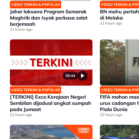
VIDEO TERKINI & POPULAR
VIDEO TERKINI & P
Johor laksana Program Semarak
BN mahu pertah
Maghrib dan Isyak perkasa solat
di Melaka
berjemaah
21 hours ago
21 hours ago
00:44
VIDEO TERKINI & POPULAR
VIDEO TERKINI & P
[TERKINI] Exco Kerajaan Negeri
FIFA mohon maaf
Sembilan dijadual angkat sumpah
urus cadangan h
pada Jumaat
Piala Dunia
21 hours ago
22 hours ago