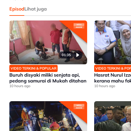
Episod
Lihat juga
01:35
VIDEO TERKINI & POPULAR
VIDEO TERKINI & P
Buruh disyaki miliki senjata api,
Hasrat Nurul Iz
pedang samurai di Mukah ditahan
kerana mahu fo
10 hours ago
10 hours ago