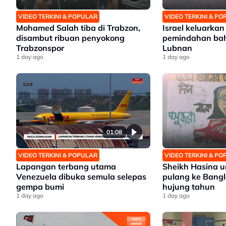
VIDEO TERKINI & POPULAR
VIDEO TERKINI & P
Mohamed Salah tiba di Trabzon,
Israel keluarka
disambut ribuan penyokong
pemindahan bah
Trabzonspor
Lubnan
1 day ago
1 day ago
01:08
VIDEO TERKINI & POPULAR
VIDEO TERKINI & P
Lapangan terbang utama
Sheikh Hasina
Venezuela dibuka semula selepas
pulang ke Bang
gempa bumi
hujung tahun
1 day ago
1 day ago