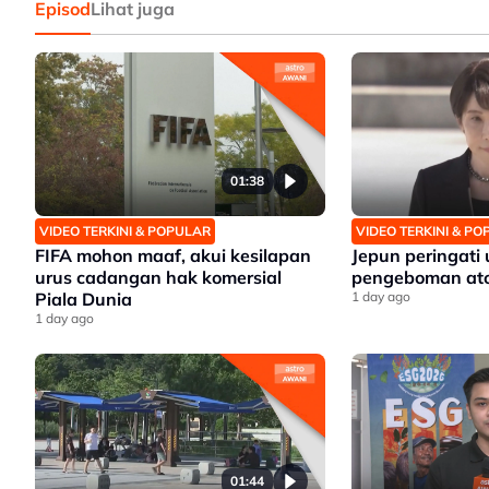
Episod
Lihat juga
01:38
VIDEO TERKINI & POPULAR
VIDEO TERKINI & P
FIFA mohon maaf, akui kesilapan
Jepun peringati
urus cadangan hak komersial
pengeboman ato
Piala Dunia
1 day ago
1 day ago
01:44