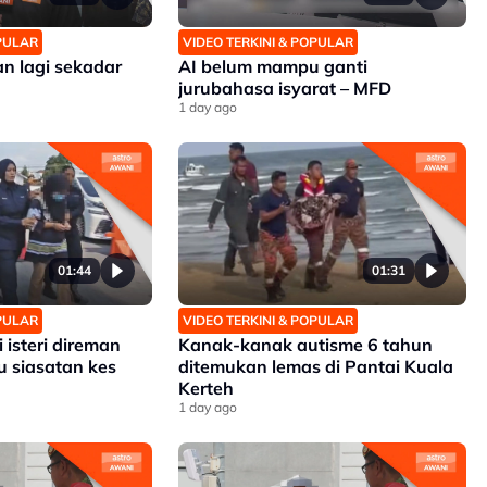
OPULAR
VIDEO TERKINI & POPULAR
an lagi sekadar
AI belum mampu ganti
jurubahasa isyarat – MFD
1 day ago
01:44
01:31
OPULAR
VIDEO TERKINI & POPULAR
isteri direman
Kanak-kanak autisme 6 tahun
u siasatan kes
ditemukan lemas di Pantai Kuala
Kerteh
1 day ago