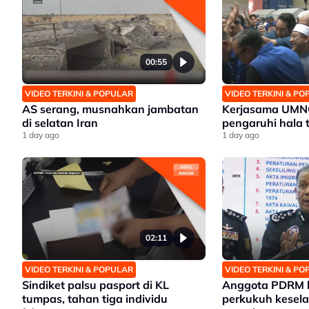
00:55
VIDEO TERKINI & POPULAR
VIDEO TERKINI & P
AS serang, musnahkan jambatan
Kerjasama UMN
di selatan Iran
pengaruhi hala t
1 day ago
1 day ago
02:11
VIDEO TERKINI & POPULAR
VIDEO TERKINI & P
Sindiket palsu pasport di KL
Anggota PDRM 
tumpas, tahan tiga individu
perkukuh kesel