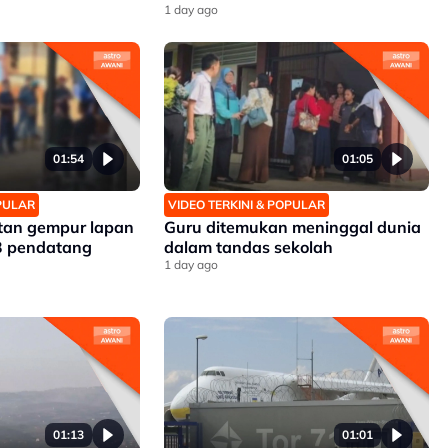
1 day ago
01:54
01:05
OPULAR
VIDEO TERKINI & POPULAR
tan gempur lapan
Guru ditemukan meninggal dunia
3 pendatang
dalam tandas sekolah
1 day ago
01:13
01:01