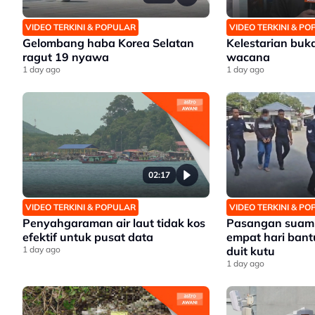
VIDEO TERKINI & POPULAR
VIDEO TERKINI & P
Gelombang haba Korea Selatan
Kelestarian buk
ragut 19 nyawa
wacana
1 day ago
1 day ago
02:17
VIDEO TERKINI & POPULAR
VIDEO TERKINI & P
Penyahgaraman air laut tidak kos
Pasangan suami 
efektif untuk pusat data
empat hari bant
1 day ago
duit kutu
1 day ago