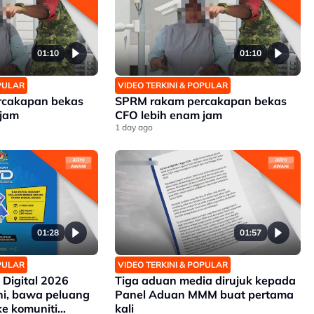
01:10
01:10
OPULAR
VIDEO TERKINI & POPULAR
rcakapan bekas
SPRM rakam percakapan bekas
 jam
CFO lebih enam jam
1 day ago
01:28
01:57
OPULAR
VIDEO TERKINI & POPULAR
 Digital 2026
Tiga aduan media dirujuk kepada
ni, bawa peluang
Panel Aduan MMM buat pertama
ke komuniti
kali