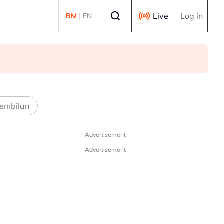
Select language
Live
Log in
BM
|
EN
embilan
Advertisement
Advertisement