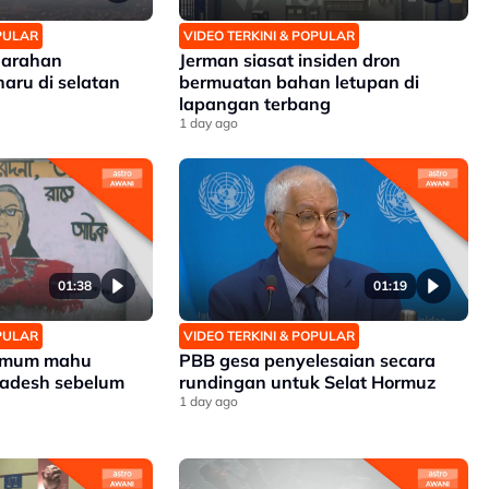
OPULAR
VIDEO TERKINI & POPULAR
n arahan
Jerman siasat insiden dron
aru di selatan
bermuatan bahan letupan di
lapangan terbang
1 day ago
01:38
01:19
OPULAR
VIDEO TERKINI & POPULAR
 umum mahu
PBB gesa penyelesaian secara
ladesh sebelum
rundingan untuk Selat Hormuz
1 day ago