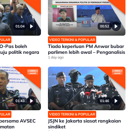
01:04
00:52
OPULAR
VIDEO TERKINI & POPULAR
O-Pas boleh
Tiada keperluan PM Anwar bubar
uju politik negara
parlimen lebih awal – Penganalisis
1 day ago
01:43
01:46
OPULAR
VIDEO TERKINI & POPULAR
bersama AVSEC
JSJN ke Jakarta siasat rangkaian
amatan
sindiket