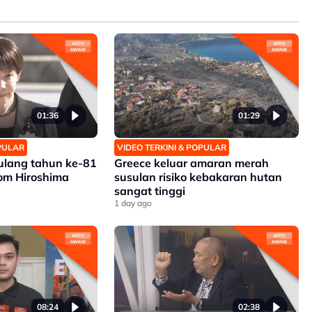
01:36
01:29
OPULAR
VIDEO TERKINI & POPULAR
 ulang tahun ke-81
Greece keluar amaran merah
m Hiroshima
susulan risiko kebakaran hutan
sangat tinggi
1 day ago
08:24
02:38