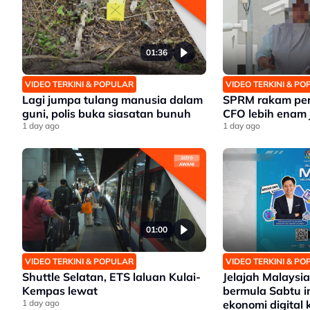
01:36
VIDEO TERKINI & POPULAR
VIDEO TERKINI & P
Lagi jumpa tulang manusia dalam
SPRM rakam pe
guni, polis buka siasatan bunuh
CFO lebih enam
1 day ago
1 day ago
01:00
VIDEO TERKINI & POPULAR
VIDEO TERKINI & P
Shuttle Selatan, ETS laluan Kulai-
Jelajah Malaysia
Kempas lewat
bermula Sabtu i
1 day ago
ekonomi digital 