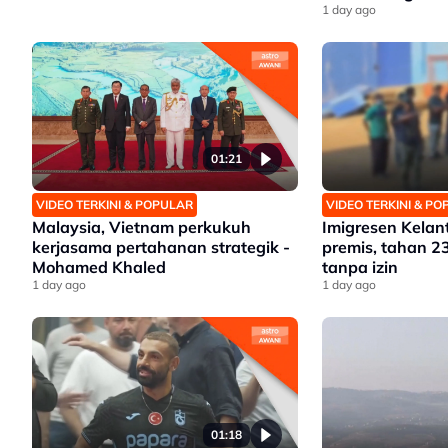
setempat
1 day ago
01:21
VIDEO TERKINI & POPULAR
VIDEO TERKINI & P
Malaysia, Vietnam perkukuh
Imigresen Kelan
kerjasama pertahanan strategik -
premis, tahan 2
Mohamed Khaled
tanpa izin
1 day ago
1 day ago
01:18