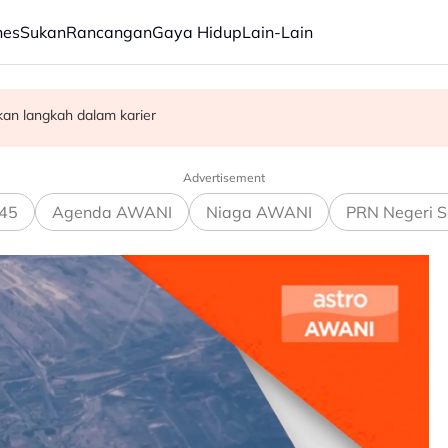
nes
Sukan
Rancangan
Gaya Hidup
Lain-Lain
kan langkah dalam karier
kat di restoran salai Alor Gajah
ajaan Negeri Sembilan
Advertisement
45
Agenda AWANI
Niaga AWANI
PRN Negeri S