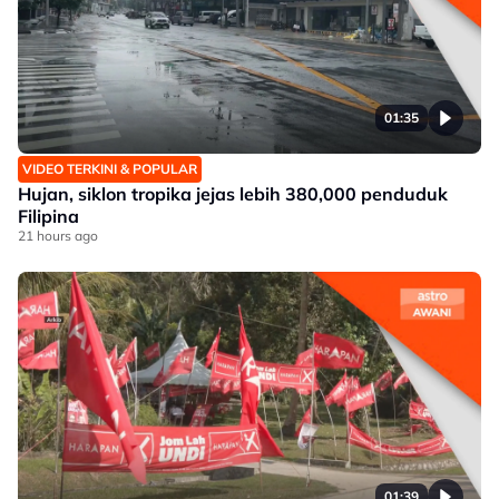
01:35
VIDEO TERKINI & POPULAR
Hujan, siklon tropika jejas lebih 380,000 penduduk
Filipina
21 hours ago
01:39