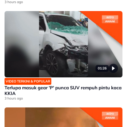
3 hours ago
01:26
VIDEO TERKINI & POPULAR
Terlupa masuk gear 'P' punca SUV rempuh pintu kaca
KKIA
3 hours ago