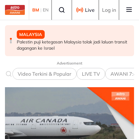
Skip to main content
Select language
Live
Log in
BM
|
EN
MALAYSIA
MALAYSIA
MALAYSIA
Palestin puji ketegasan Malaysia tolak jadi laluan transit
Peranan bapa dalam kalangan anggota ATM perlu terus
Akar reput, rongga pada pangkal punca pokok tumbang
dagangan ke Israel
diperkasa - Dr Wan Azizah
- MBPP
Advertisement
Video Terkini & Popular
LIVE TV
AWANI 7:4