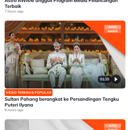
Astro AWANI ungguli Program Media Pelancongan
Terbaik
7 hours ago
01:25
VIDEO TERKINI & POPULAR
Sultan Pahang berangkat ke Persandingan Tengku
Puteri Ilyana
8 hours ago