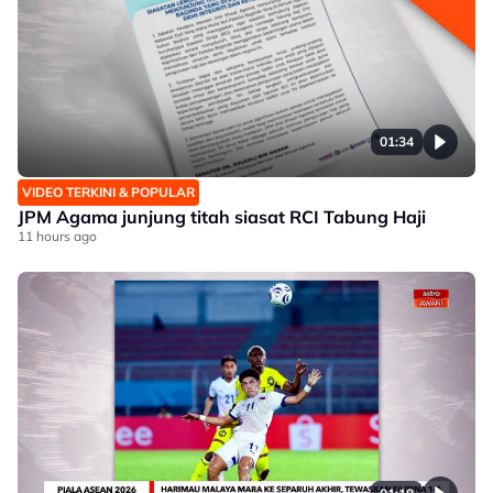
01:34
VIDEO TERKINI & POPULAR
JPM Agama junjung titah siasat RCI Tabung Haji
11 hours ago