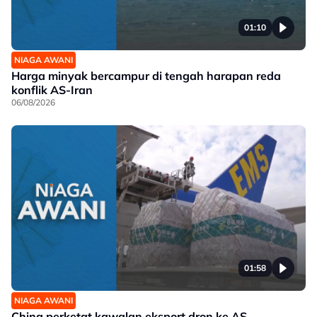
01:10
NIAGA AWANI
Harga minyak bercampur di tengah harapan reda
konflik AS-Iran
06/08/2026
01:58
NIAGA AWANI
China perketat kawalan eksport dron ke AS