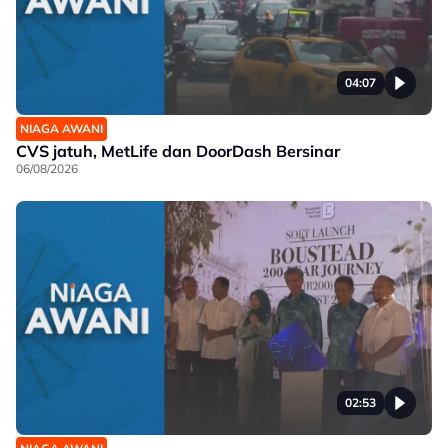
04:07
NIAGA AWANI
CVS jatuh, MetLife dan DoorDash Bersinar
06/08/2026
02:53