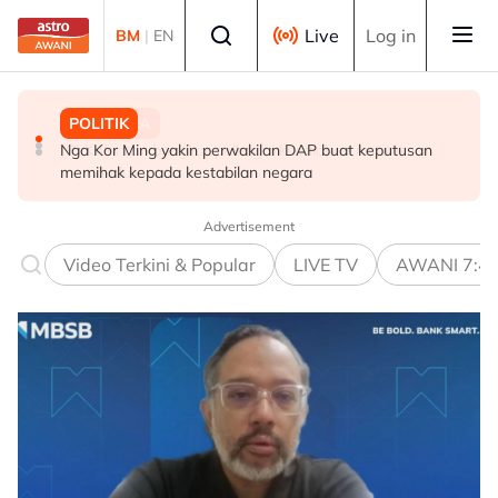
Skip to main content
Select language
Live
Log in
BM
|
EN
POLITIK
BISNES
MALAYSIA
Nga Kor Ming yakin perwakilan DAP buat keputusan
Belanjawan 2027: PM Anwar bakal beri 'durian runtuh'
JPJ Kelantan bongkar pelbagai kesalahan institut
memihak kepada kestabilan negara
hasil ekonomi kukuh, anti-sakau - Penganalisis
memandu
Advertisement
Video Terkini & Popular
LIVE TV
AWANI 7:4