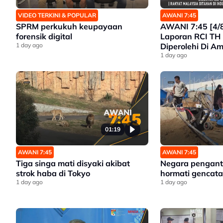
VIDEO TERKINI & POPULAR
AWANI 7:45
SPRM perkukuh keupayaan
AWANI 7:45 [4/8
forensik digital
Laporan RCI TH
1 day ago
Diperolehi Di A
Malaysia Ditahan
1 day ago
Bayangan Exco 
01:19
AWANI 7:45
AWANI 7:45
Tiga singa mati disyaki akibat
Negara penganta
strok haba di Tokyo
hormati gencata
1 day ago
1 day ago