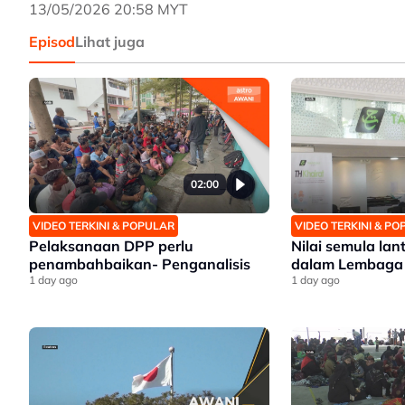
13/05/2026 20:58 MYT
Episod
Lihat juga
02:00
VIDEO TERKINI & POPULAR
VIDEO TERKINI & P
Pelaksanaan DPP perlu
Nilai semula lant
penambahbaikan- Penganalisis
dalam Lembaga
1 day ago
1 day ago