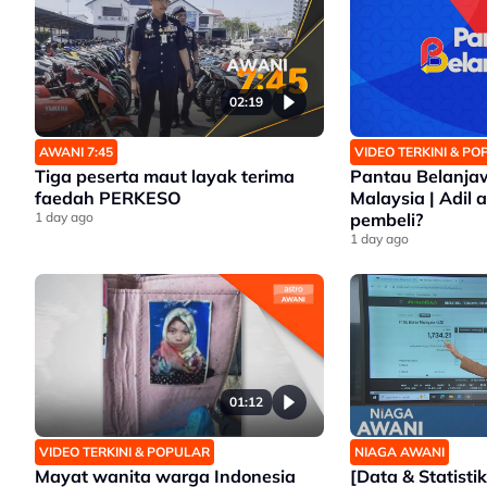
02:19
AWANI 7:45
VIDEO TERKINI & P
Tiga peserta maut layak terima
Pantau Belanjaw
faedah PERKESO
Malaysia | Adil
1 day ago
pembeli?
1 day ago
01:12
VIDEO TERKINI & POPULAR
NIAGA AWANI
Mayat wanita warga Indonesia
[Data & Statisti