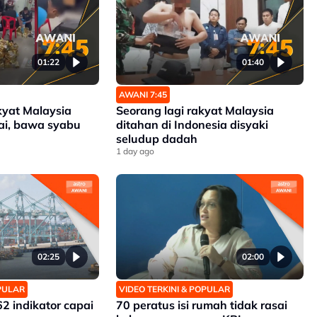
01:22
01:40
AWANI 7:45
kyat Malaysia
Seorang lagi rakyat Malaysia
Yai, bawa syabu
ditahan di Indonesia disyaki
seludup dadah
1 day ago
02:25
02:00
OPULAR
VIDEO TERKINI & POPULAR
62 indikator capai
70 peratus isi rumah tidak rasai