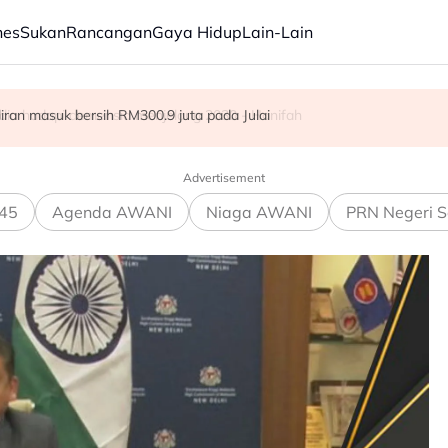
nes
Sukan
Rancangan
Gaya Hidup
Lain-Lain
ba kepada hampir 12,000
aliran masuk bersih RM300.9 juta pada Julai
dia hadapi demensia menjelang 2030 - Hanifah
Advertisement
45
Agenda AWANI
Niaga AWANI
PRN Negeri S