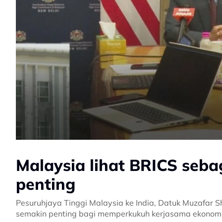
Malaysia lihat BRICS seba
penting
Pesuruhjaya Tinggi Malaysia ke India, Datuk Muzafar 
semakin penting bagi memperkukuh kerjasama ekonomi