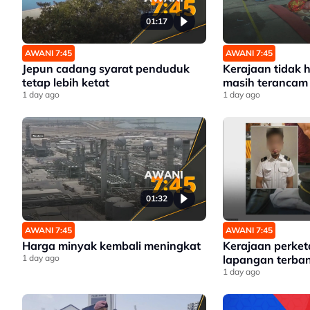
01:17
AWANI 7:45
AWANI 7:45
Jepun cadang syarat penduduk
Kerajaan tidak h
tetap lebih ketat
masih terancam
1 day ago
1 day ago
01:32
AWANI 7:45
AWANI 7:45
Harga minyak kembali meningkat
Kerajaan perket
1 day ago
lapangan terba
1 day ago