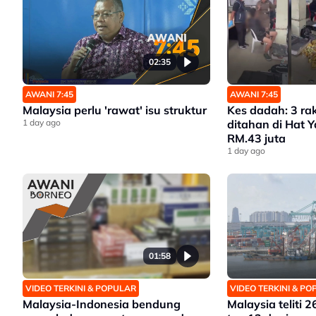
02:35
AWANI 7:45
AWANI 7:45
Malaysia perlu 'rawat' isu struktur
Kes dadah: 3 ra
1 day ago
ditahan di Hat 
RM.43 juta
1 day ago
01:58
VIDEO TERKINI & POPULAR
VIDEO TERKINI & P
Malaysia-Indonesia bendung
Malaysia teliti 2