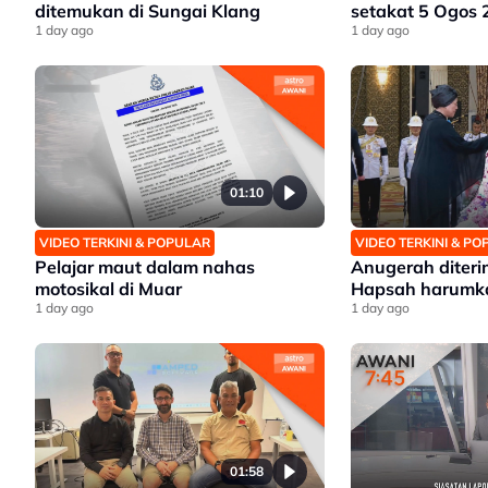
ditemukan di Sungai Klang
setakat 5 Ogos
1 day ago
1 day ago
01:10
VIDEO TERKINI & POPULAR
VIDEO TERKINI & P
Pelajar maut dalam nahas
Anugerah diteri
motosikal di Muar
Hapsah harumk
1 day ago
1 day ago
01:58