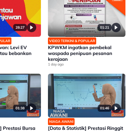
28:27
01:21
OPULAR
VIDEO TERKINI & POPULAR
an: Levi EV
KPWKM ingatkan pembekal
 atau bebankan
waspada penipuan pesanan
kerajaan
1 day ago
01:38
01:46
NIAGA AWANI
k] Prestasi Bursa
[Data & Statistik] Prestasi Ringgit