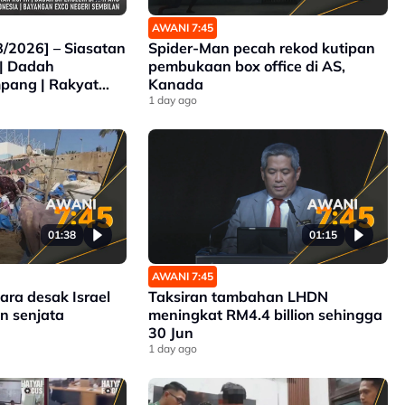
AWANI 7:45
/2026] – Siasatan
Spider-Man pecah rekod kutipan
 | Dadah
pembukaan box office di AS,
mpang | Rakyat
Kanada
 Di Indonesia |
1 day ago
Negeri Sembilan
01:38
01:15
AWANI 7:45
ra desak Israel
Taksiran tambahan LHDN
n senjata
meningkat RM4.4 billion sehingga
30 Jun
1 day ago