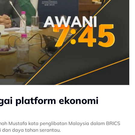
gai platform ekonomi
Shah Mustafa kata penglibatan Malaysia dalam BRICS
 dan daya tahan serantau.