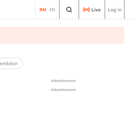
Select language
Live
Log in
BM
|
EN
embilan
Advertisement
Advertisement