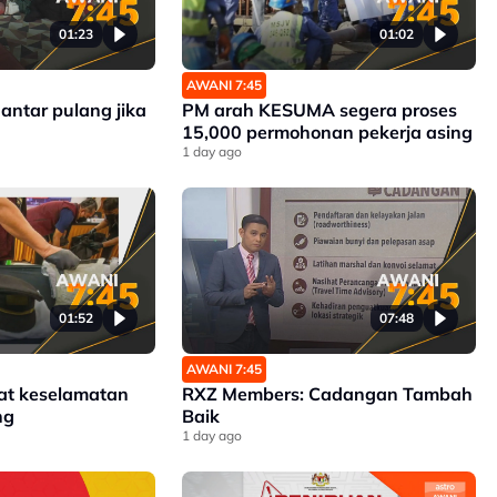
01:23
01:02
AWANI 7:45
antar pulang jika
PM arah KESUMA segera proses
15,000 permohonan pekerja asing
1 day ago
01:52
07:48
AWANI 7:45
at keselamatan
RXZ Members: Cadangan Tambah
ng
Baik
1 day ago