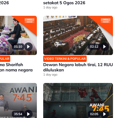
 2026
setakat 5 Ogos 2026
1 day ago
01:10
02:12
OPULAR
VIDEO TERKINI & POPULAR
ma Sharifah
Dewan Negara labuh tirai, 12 RUU
an nama negara
diluluskan
1 day ago
35:54
02:05