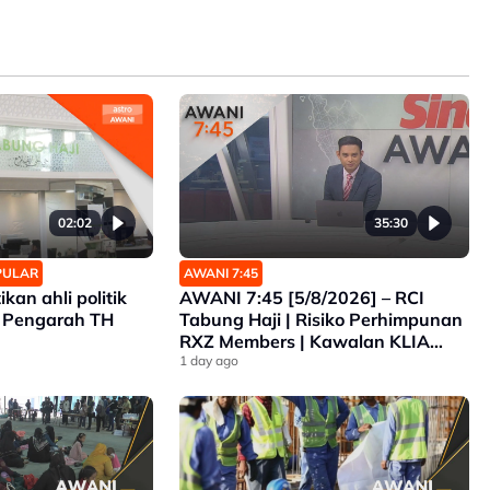
02:02
35:30
OPULAR
AWANI 7:45
ikan ahli politik
AWANI 7:45 [5/8/2026] – RCI
 Pengarah TH
Tabung Haji | Risiko Perhimpunan
RXZ Members | Kawalan KLIA
Lebih Ketat | Pelarian Myanmar
1 day ago
Tidak Dihantar Pulang