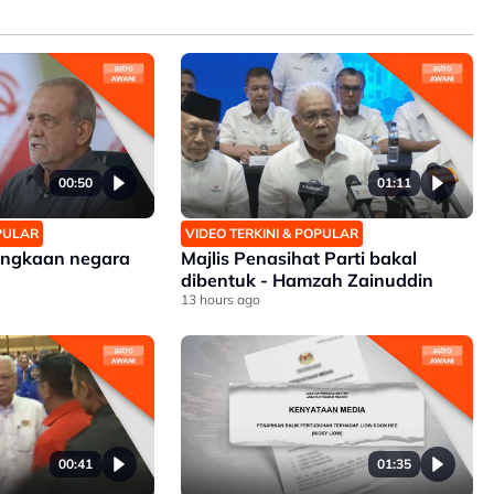
00:50
01:11
OPULAR
VIDEO TERKINI & POPULAR
angkaan negara
Majlis Penasihat Parti bakal
dibentuk - Hamzah Zainuddin
13 hours ago
00:41
01:35