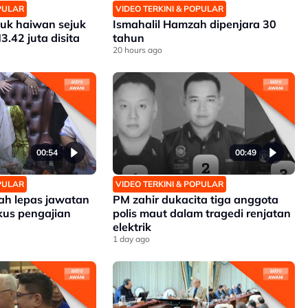
OPULAR
VIDEO TERKINI & POPULAR
uk haiwan sejuk
Ismahalil Hamzah dipenjara 30
3.42 juta disita
tahun
20 hours ago
00:54
00:49
OPULAR
VIDEO TERKINI & POPULAR
zah lepas jawatan
PM zahir dukacita tiga anggota
kus pengajian
polis maut dalam tragedi renjatan
elektrik
1 day ago