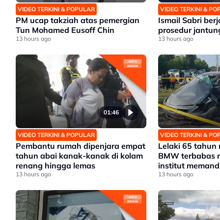
VIDEO TERKINI & POPULAR
VIDEO TERKINI & P
PM ucap takziah atas pemergian
Ismail Sabri berj
Tun Mohamed Eusoff Chin
prosedur jantun
13 hours ago
13 hours ago
01:46
VIDEO TERKINI & POPULAR
VIDEO TERKINI & P
Pembantu rumah dipenjara empat
Lelaki 65 tahun
tahun abai kanak-kanak di kolam
BMW terbabas 
renang hingga lemas
institut meman
13 hours ago
13 hours ago