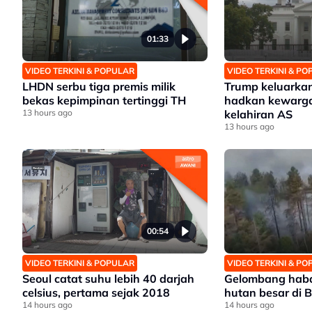
01:33
VIDEO TERKINI & POPULAR
VIDEO TERKINI & P
LHDN serbu tiga premis milik
Trump keluarka
bekas kepimpinan tertinggi TH
hadkan kewarg
13 hours ago
kelahiran AS
13 hours ago
00:54
VIDEO TERKINI & POPULAR
VIDEO TERKINI & P
Seoul catat suhu lebih 40 darjah
Gelombang haba
celsius, pertama sejak 2018
hutan besar di B
14 hours ago
14 hours ago