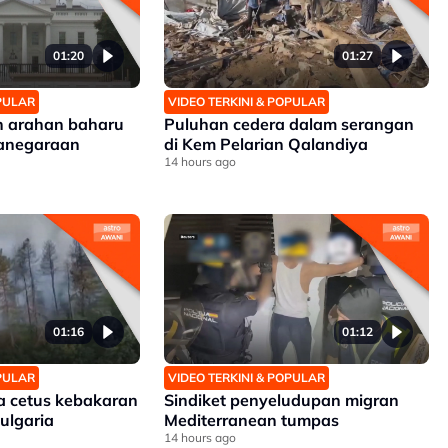
01:20
01:27
OPULAR
VIDEO TERKINI & POPULAR
n arahan baharu
Puluhan cedera dalam serangan
anegaraan
di Kem Pelarian Qalandiya
14 hours ago
01:16
01:12
OPULAR
VIDEO TERKINI & POPULAR
 cetus kebakaran
Sindiket penyeludupan migran
ulgaria
Mediterranean tumpas
14 hours ago