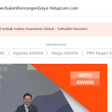
nes
Sukan
Rancangan
Gaya Hidup
Lain-Lain
i Tuaran
 terbaik Indeks Keamanan Global - Saifuddin Nasution
agama tawar pengajaran kepada dunia - Aaron
Advertisement
45
Agenda AWANI
Niaga AWANI
PRN Negeri S