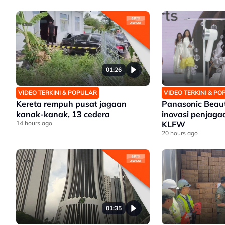
01:26
VIDEO TERKINI & POPULAR
VIDEO TERKINI & P
Kereta rempuh pusat jagaan
Panasonic Beaut
kanak-kanak, 13 cedera
inovasi penjaga
14 hours ago
KLFW
20 hours ago
01:35