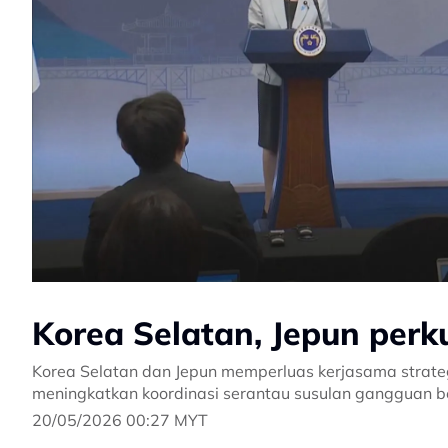
Korea Selatan, Jepun per
Korea Selatan dan Jepun memperluas kerjasama strateg
meningkatkan koordinasi serantau susulan gangguan bek
20/05/2026 00:27 MYT