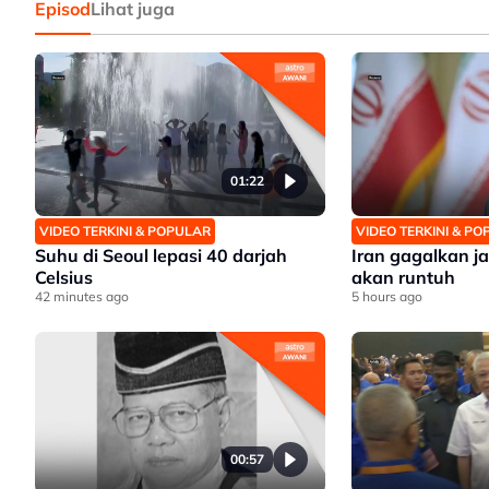
Episod
Lihat juga
01:22
VIDEO TERKINI & POPULAR
VIDEO TERKINI & P
Suhu di Seoul lepasi 40 darjah
Iran gagalkan j
Celsius
akan runtuh
42 minutes ago
5 hours ago
00:57