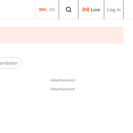
Select language
Live
Log in
BM
|
EN
embilan
Advertisement
Advertisement