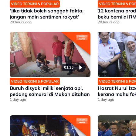
VIDEO TERKINI & POPULAR
VIDEO TERKINI & P
'Jika tidak boleh sanggah fakta,
12 kontena prod
jangan main sentimen rakyat'
beku bernilai RM
20 hours ago
20 hours ago
01:35
VIDEO TERKINI & POPULAR
VIDEO TERKINI & P
Buruh disyaki miliki senjata api,
Hasrat Nurul Iz
pedang samurai di Mukah ditahan
kerana mahu fo
1 day ago
1 day ago