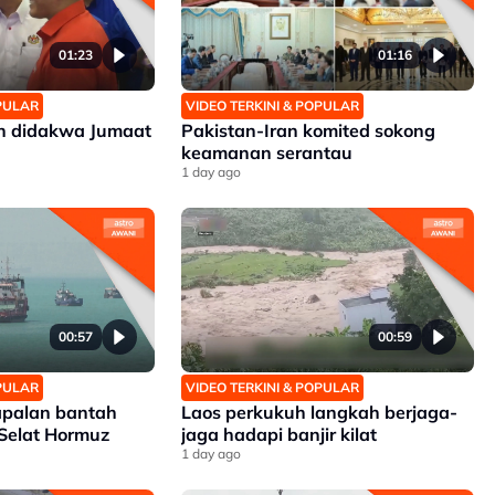
01:23
01:16
OPULAR
VIDEO TERKINI & POPULAR
an didakwa Jumaat
Pakistan-Iran komited sokong
keamanan serantau
1 day ago
00:57
00:59
OPULAR
VIDEO TERKINI & POPULAR
apalan bantah
Laos perkukuh langkah berjaga-
 Selat Hormuz
jaga hadapi banjir kilat
1 day ago