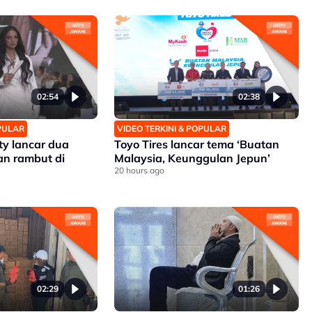
02:54
02:38
OPULAR
VIDEO TERKINI & POPULAR
y lancar dua
Toyo Tires lancar tema ‘Buatan
an rambut di
Malaysia, Keunggulan Jepun’
20 hours ago
02:29
01:26