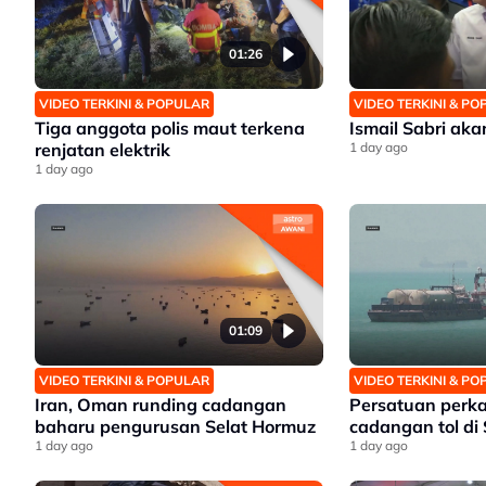
01:26
VIDEO TERKINI & POPULAR
VIDEO TERKINI & P
Tiga anggota polis maut terkena
Ismail Sabri ak
renjatan elektrik
1 day ago
1 day ago
01:09
VIDEO TERKINI & POPULAR
VIDEO TERKINI & P
Iran, Oman runding cadangan
Persatuan perk
baharu pengurusan Selat Hormuz
cadangan tol di
1 day ago
1 day ago