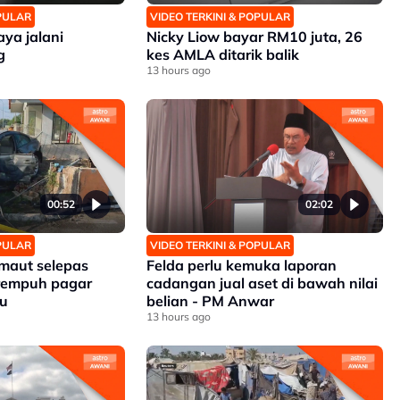
OPULAR
VIDEO TERKINI & POPULAR
aya jalani
Nicky Liow bayar RM10 juta, 26
g
kes AMLA ditarik balik
13 hours ago
00:52
02:02
OPULAR
VIDEO TERKINI & POPULAR
 maut selepas
Felda perlu kemuka laporan
rempuh pagar
cadangan jual aset di bawah nilai
du
belian - PM Anwar
13 hours ago