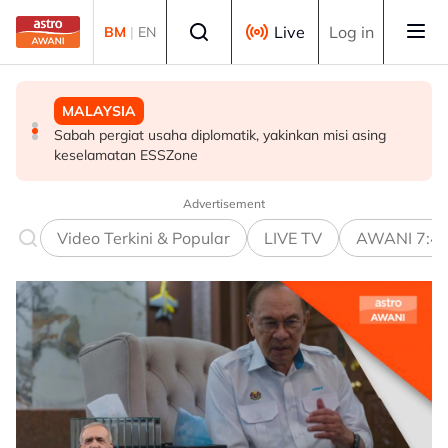
Skip to main content
Select language
Live
Log in
BM
|
EN
MALAYSIA
MALAYSIA
MALAYSIA
Sabah pergiat usaha diplomatik, yakinkan misi asing
Jenazah Cik Man selamat dikebumikan di Tanah Merah
PDRM perkasa kawalan sempadan dengan AI, dron
keselamatan ESSZone
Advertisement
Video Terkini & Popular
LIVE TV
AWANI 7:4