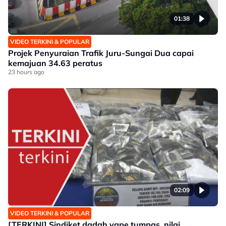
01:38
VIDEO TERKINI & POPULAR
Projek Penyuraian Trafik Juru-Sungai Dua capai
kemajuan 34.63 peratus
23 hours ago
02:09
VIDEO TERKINI & POPULAR
[TERKINI] Sindiket dadah vape tumpas, nilai