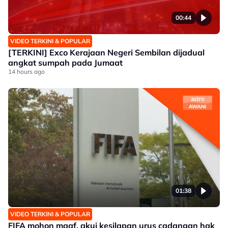
00:44
VIDEO TERKINI & POPULAR
[TERKINI] Exco Kerajaan Negeri Sembilan dijadual
angkat sumpah pada Jumaat
14 hours ago
01:38
VIDEO TERKINI & POPULAR
FIFA mohon maaf, akui kesilapan urus cadangan hak