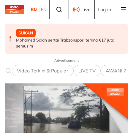
Skip to main content
Select language
Live
Log in
BM
|
EN
MALAYSIA
SUKAN
MALAYSIA
Teknologi "5G Advanced" buka potensi besar pacu
Mohamed Salah sertai Trabzonspor, terima €17 juta
Berita tempatan pilihan sepanjang hari ini
transformasi pelbagai sektor - Fahmi
semusim
Advertisement
Video Terkini & Popular
LIVE TV
AWANI 7:4