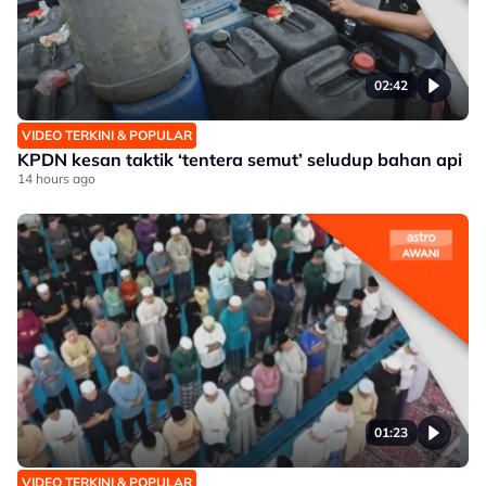
02:42
VIDEO TERKINI & POPULAR
KPDN kesan taktik ‘tentera semut’ seludup bahan api
14 hours ago
01:23
VIDEO TERKINI & POPULAR