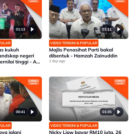
01:13
01:11
OPULAR
VIDEO TERKINI & POPULAR
as kukuh
Majlis Penasihat Parti bakal
ndskap negeri
dibentuk - Hamzah Zainuddin
rnilai tinggi - Ab
1 day ago
00:41
01:35
OPULAR
VIDEO TERKINI & POPULAR
aya jalani
Nicky Liow bayar RM10 juta, 26