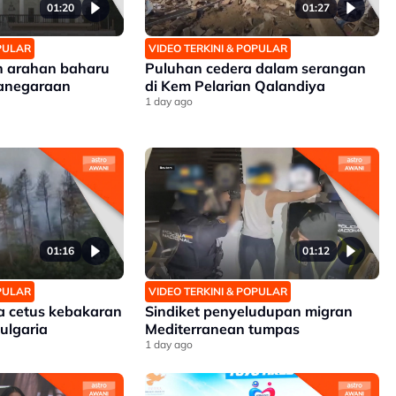
01:20
01:27
OPULAR
VIDEO TERKINI & POPULAR
n arahan baharu
Puluhan cedera dalam serangan
anegaraan
di Kem Pelarian Qalandiya
1 day ago
01:16
01:12
OPULAR
VIDEO TERKINI & POPULAR
 cetus kebakaran
Sindiket penyeludupan migran
ulgaria
Mediterranean tumpas
1 day ago