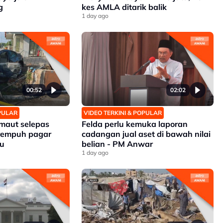
g
kes AMLA ditarik balik
1 day ago
00:52
02:02
OPULAR
VIDEO TERKINI & POPULAR
 maut selepas
Felda perlu kemuka laporan
rempuh pagar
cadangan jual aset di bawah nilai
du
belian - PM Anwar
1 day ago