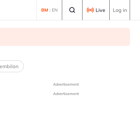
Select language
Live
Log in
BM
|
EN
embilan
Advertisement
Advertisement