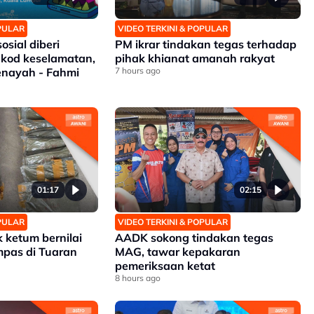
OPULAR
VIDEO TERKINI & POPULAR
osial diberi
PM ikrar tindakan tegas terhadap
 kod keselamatan,
pihak khianat amanah rakyat
jenayah - Fahmi
7 hours ago
01:17
02:15
OPULAR
VIDEO TERKINI & POPULAR
 ketum bernilai
AADK sokong tindakan tegas
mpas di Tuaran
MAG, tawar kepakaran
pemeriksaan ketat
8 hours ago