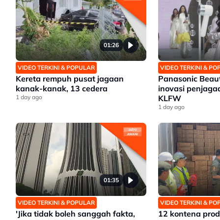
01:26
VIDEO TERKINI & POPULAR
VIDEO TERKINI & P
Kereta rempuh pusat jagaan
Panasonic Beaut
kanak-kanak, 13 cedera
inovasi penjaga
1 day ago
KLFW
1 day ago
01:35
VIDEO TERKINI & POPULAR
VIDEO TERKINI & P
'Jika tidak boleh sanggah fakta,
12 kontena prod