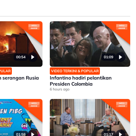
00:54
01:09
OPULAR
VIDEO TERKINI & POPULAR
m serangan Rusia
Infantino hadiri pelantikan
Presiden Colombia
6 hours ago
01:58
01:17