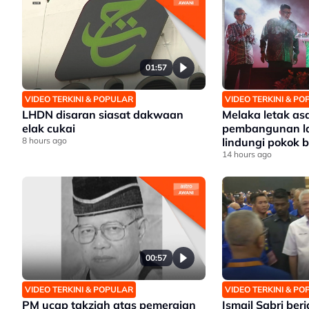
01:57
VIDEO TERKINI & POPULAR
VIDEO TERKINI & P
LHDN disaran siasat dakwaan
Melaka letak as
elak cukai
pembangunan la
8 hours ago
lindungi pokok be
Rauf
14 hours ago
00:57
VIDEO TERKINI & POPULAR
VIDEO TERKINI & P
PM ucap takziah atas pemergian
Ismail Sabri berj