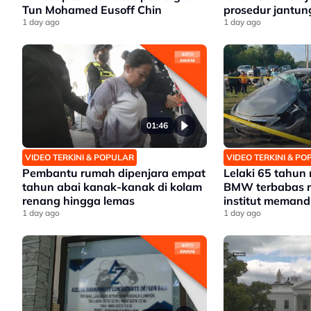
Tun Mohamed Eusoff Chin
prosedur jantun
1 day ago
1 day ago
01:46
VIDEO TERKINI & POPULAR
VIDEO TERKINI & P
Pembantu rumah dipenjara empat
Lelaki 65 tahun
tahun abai kanak-kanak di kolam
BMW terbabas 
renang hingga lemas
institut meman
1 day ago
1 day ago