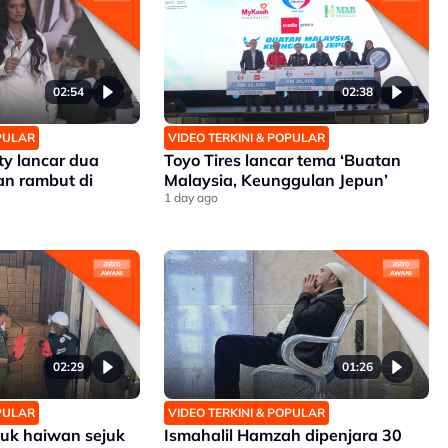
02:54
02:38
OPULAR
VIDEO TERKINI & POPULAR
y lancar dua
Toyo Tires lancar tema ‘Buatan
an rambut di
Malaysia, Keunggulan Jepun’
1 day ago
02:29
01:26
OPULAR
VIDEO TERKINI & POPULAR
uk haiwan sejuk
Ismahalil Hamzah dipenjara 30