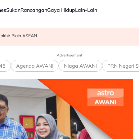
nes
Sukan
Rancangan
Gaya Hidup
Lain-Lain
 akhir Piala ASEAN
am ikan
Advertisement
45
Agenda AWANI
Niaga AWANI
PRN Negeri S