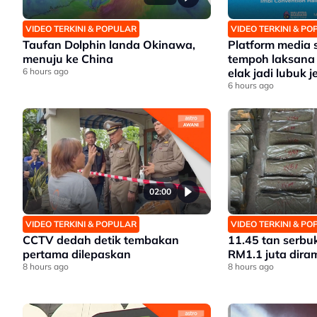
VIDEO TERKINI & POPULAR
VIDEO TERKINI & P
Taufan Dolphin landa Okinawa,
Platform media s
menuju ke China
tempoh laksana
6 hours ago
elak jadi lubuk 
6 hours ago
02:00
VIDEO TERKINI & POPULAR
VIDEO TERKINI & P
CCTV dedah detik tembakan
11.45 tan serbuk
pertama dilepaskan
RM1.1 juta dira
8 hours ago
8 hours ago