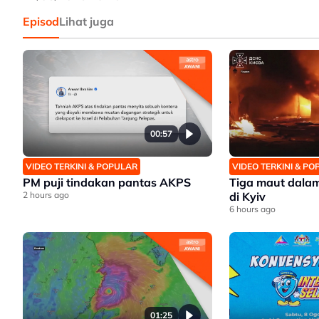
Episod
Lihat juga
00:57
VIDEO TERKINI & POPULAR
VIDEO TERKINI & P
PM puji tindakan pantas AKPS
Tiga maut dala
2 hours ago
di Kyiv
6 hours ago
01:25