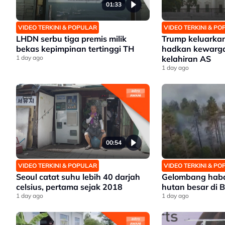
01:33
VIDEO TERKINI & POPULAR
VIDEO TERKINI & P
LHDN serbu tiga premis milik
Trump keluarka
bekas kepimpinan tertinggi TH
hadkan kewarg
1 day ago
kelahiran AS
1 day ago
00:54
VIDEO TERKINI & POPULAR
VIDEO TERKINI & P
Seoul catat suhu lebih 40 darjah
Gelombang haba
celsius, pertama sejak 2018
hutan besar di B
1 day ago
1 day ago