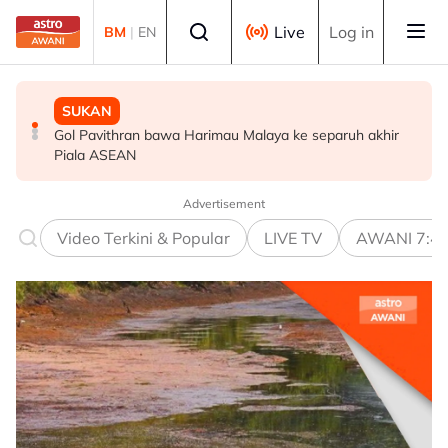
Skip to main content
Select language
Live
Log in
BM
|
EN
SUKAN
SUKAN
DUNIA
Gol Pavithran bawa Harimau Malaya ke separuh akhir
Aliff Rakib hadiah rumah RM1 juta kepada ibu bapa
Syarikat Minyak Nasional Abu Dhabi terkena serangan
Piala ASEAN
peluru berpandu di Selat Hormuz
Advertisement
Video Terkini & Popular
LIVE TV
AWANI 7:4