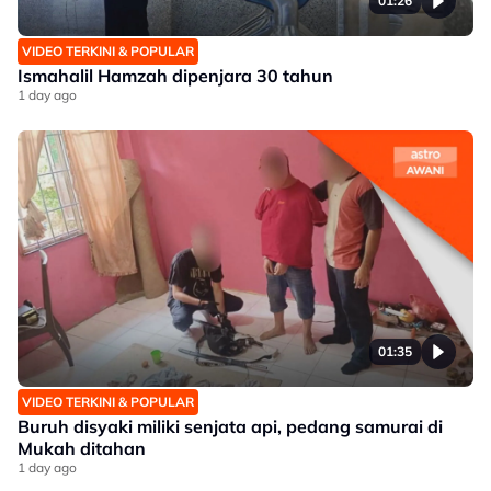
01:26
VIDEO TERKINI & POPULAR
Ismahalil Hamzah dipenjara 30 tahun
1 day ago
01:35
VIDEO TERKINI & POPULAR
Buruh disyaki miliki senjata api, pedang samurai di
Mukah ditahan
1 day ago