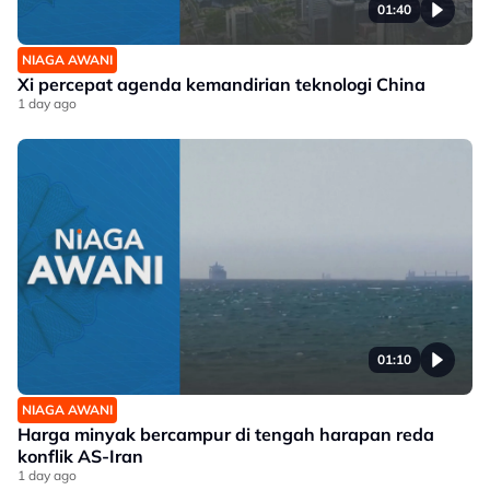
01:40
NIAGA AWANI
Xi percepat agenda kemandirian teknologi China
1 day ago
01:10
NIAGA AWANI
Harga minyak bercampur di tengah harapan reda
konflik AS-Iran
1 day ago