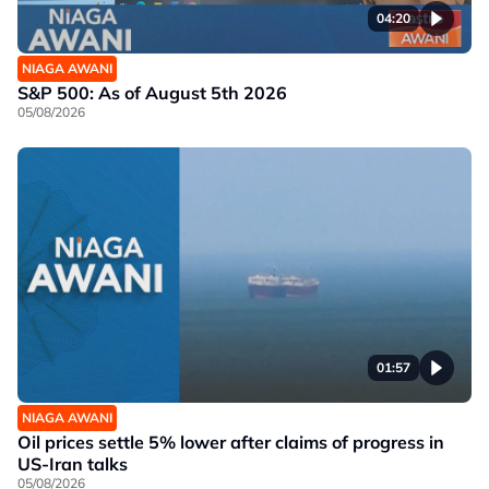
04:20
NIAGA AWANI
S&P 500: As of August 5th 2026
05/08/2026
01:57
NIAGA AWANI
Oil prices settle 5% lower after claims of progress in
US-Iran talks
05/08/2026