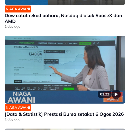
NIAGA AWANI
Dow catat rekod baharu, Nasdaq diasak SpaceX dan
AMD
1 day ago
01:22
NIAGA AWANI
[Data & Statistik] Prestasi Bursa setakat 6 Ogos 2026
1 day ago