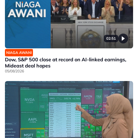
02:51
NIAGA AWANI
Dow, S&P 500 close at record on AI-linked earnings,
Mideast deal hopes
05/08/2026