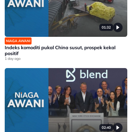
01:32
NIAGA AWANI
Indeks komoditi pukal China susut, prospek kekal
positif
1 day ago
02:40