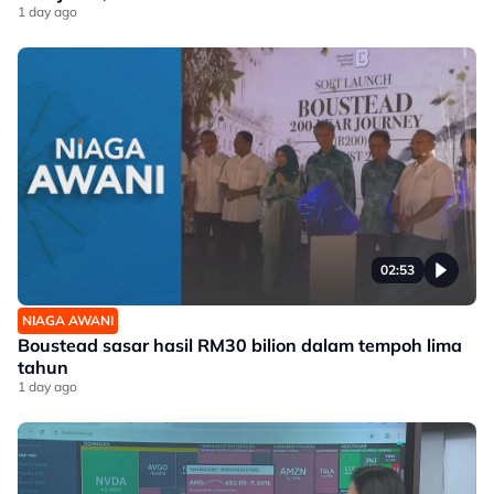
1 day ago
02:53
NIAGA AWANI
Boustead sasar hasil RM30 bilion dalam tempoh lima
tahun
1 day ago