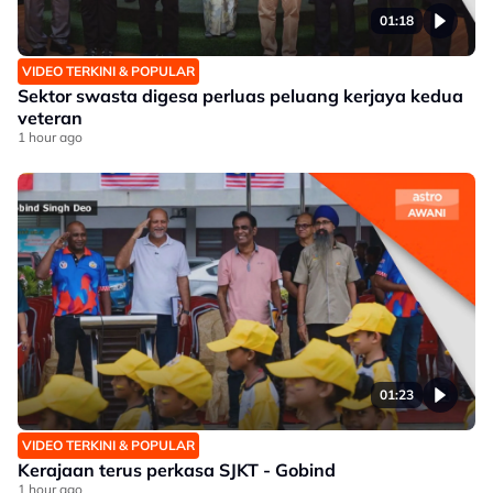
01:18
VIDEO TERKINI & POPULAR
Sektor swasta digesa perluas peluang kerjaya kedua
veteran
1 hour ago
01:23
VIDEO TERKINI & POPULAR
Kerajaan terus perkasa SJKT - Gobind
1 hour ago