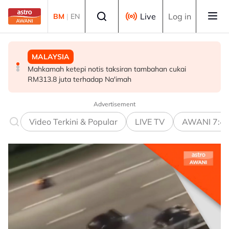
Skip to main content
Select language
Live
Log in
BM
|
EN
MALAYSIA
MALAYSIA
MALAYSIA
Wanita didenda RM75,000 mengaku salah beri rasuah
Mahkamah ketepi notis taksiran tambahan cukai
Malaysia mula siasatan anti-lambakan keluli dari China,
kepada pegawai jas
RM313.8 juta terhadap Na'imah
Taiwan, Vietnam -- MITI
Advertisement
Video Terkini & Popular
LIVE TV
AWANI 7:4