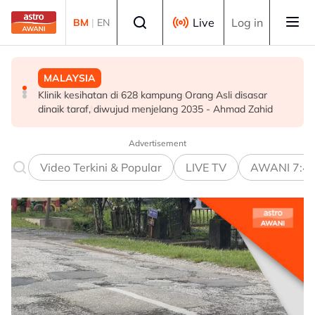
Skip to main content
Select language
Live
Log in
BM
|
EN
MALAYSIA
BISNES
MALAYSIA
Klinik kesihatan di 628 kampung Orang Asli disasar
e-dompet semakin sebati dalam rutin harian rakyat
TLDM perlu aset moden hadapi cabaran maritim
dinaik taraf, diwujud menjelang 2035 - Ahmad Zahid
Malaysia - Ipsos
kompleks - Mohamed Khaled
Advertisement
Video Terkini & Popular
LIVE TV
AWANI 7:4