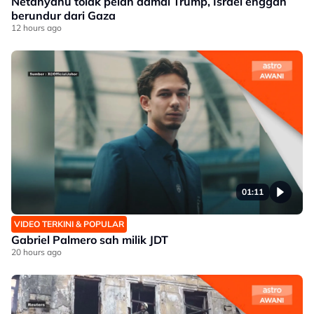
Netanyahu tolak pelan damai Trump, Israel enggan
berundur dari Gaza
12 hours ago
01:11
VIDEO TERKINI & POPULAR
Gabriel Palmero sah milik JDT
20 hours ago