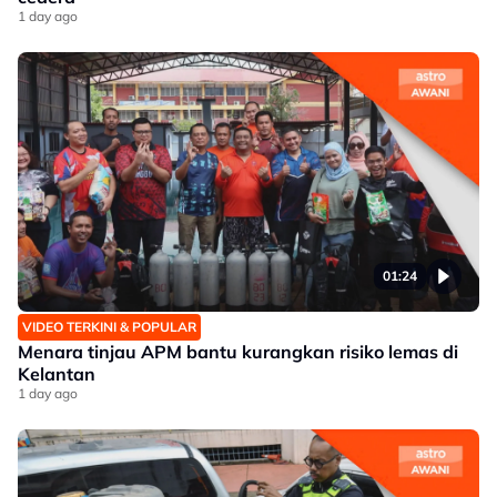
1 day ago
01:24
VIDEO TERKINI & POPULAR
Menara tinjau APM bantu kurangkan risiko lemas di
Kelantan
1 day ago