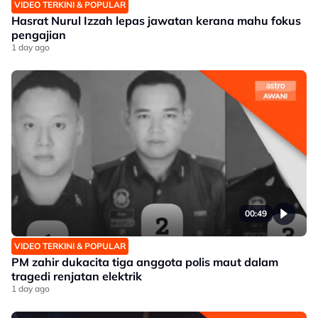
VIDEO TERKINI & POPULAR
Hasrat Nurul Izzah lepas jawatan kerana mahu fokus
pengajian
1 day ago
00:49
VIDEO TERKINI & POPULAR
PM zahir dukacita tiga anggota polis maut dalam
tragedi renjatan elektrik
1 day ago