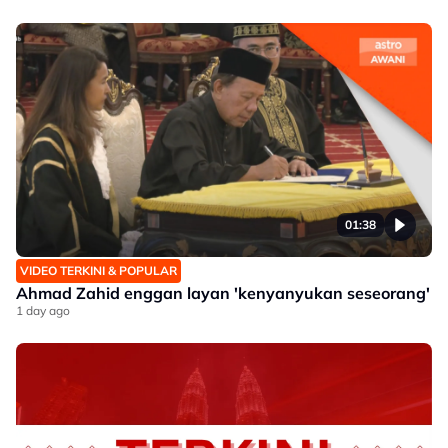
01:38
VIDEO TERKINI & POPULAR
Ahmad Zahid enggan layan 'kenyanyukan seseorang'
1 day ago