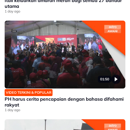
Itali keluarkan amaran merah bagi semua 27 bandar
utama
1 day ago
01:50
VIDEO TERKINI & POPULAR
PH harus cerita pencapaian dengan bahasa difahami
rakyat
1 day ago