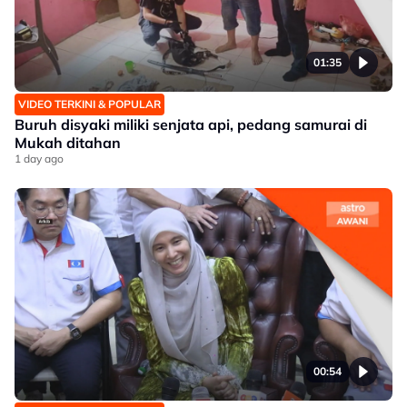
01:35
VIDEO TERKINI & POPULAR
Buruh disyaki miliki senjata api, pedang samurai di
Mukah ditahan
1 day ago
00:54