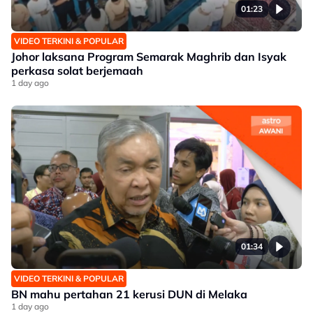
01:23
VIDEO TERKINI & POPULAR
Johor laksana Program Semarak Maghrib dan Isyak
perkasa solat berjemaah
1 day ago
01:34
VIDEO TERKINI & POPULAR
BN mahu pertahan 21 kerusi DUN di Melaka
1 day ago