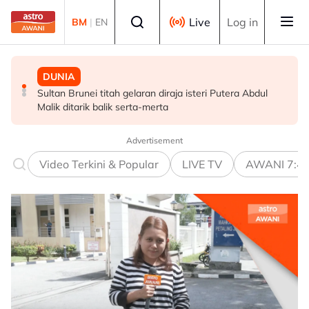
Skip to main content
Select language
Live
Log in
BM
|
EN
DUNIA
MALAYSIA
POLITIK
Sultan Brunei titah gelaran diraja isteri Putera Abdul
Terengganu adakan sesi libat urus bincang isu
Tiada keperluan PRU16 awal, parti komponen kekal
Malik ditarik balik serta-merta
kerosakan terumbu karang di Pulau Redang
sokong PM - Fahmi
Advertisement
Video Terkini & Popular
LIVE TV
AWANI 7:4