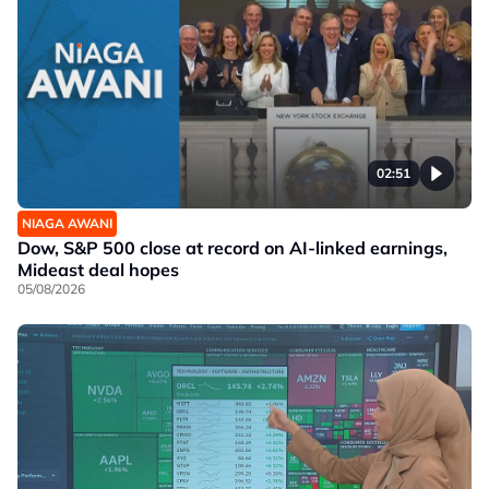
02:51
NIAGA AWANI
Dow, S&P 500 close at record on AI-linked earnings,
Mideast deal hopes
05/08/2026