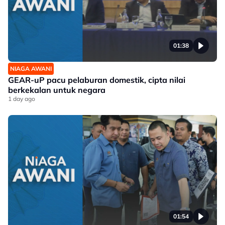
01:38
NIAGA AWANI
GEAR-uP pacu pelaburan domestik, cipta nilai
berkekalan untuk negara
1 day ago
01:54