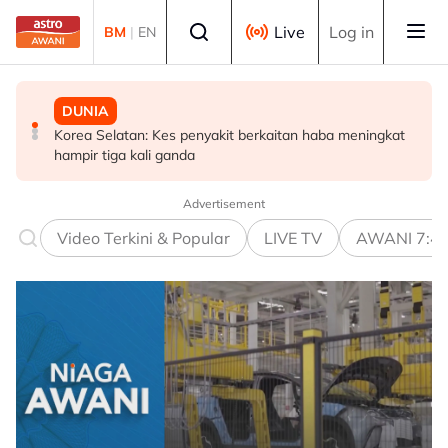
Skip to main content
Select language
Live
Log in
BM
|
EN
DUNIA
MALAYSIA
SUKAN
Korea Selatan: Kes penyakit berkaitan haba meningkat
TMJ terima menghadap pemilik bersama Chelsea FC
Gabriel Palmero sah milik JDT!
hampir tiga kali ganda
menjelang aksi persahabatan malam ini
Advertisement
Video Terkini & Popular
LIVE TV
AWANI 7:4