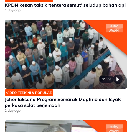
KPDN kesan taktik ‘tentera semut’ seludup bahan api
1 day ago
01:23
VIDEO TERKINI & POPULAR
Johor laksana Program Semarak Maghrib dan Isyak
perkasa solat berjemaah
1 day ago