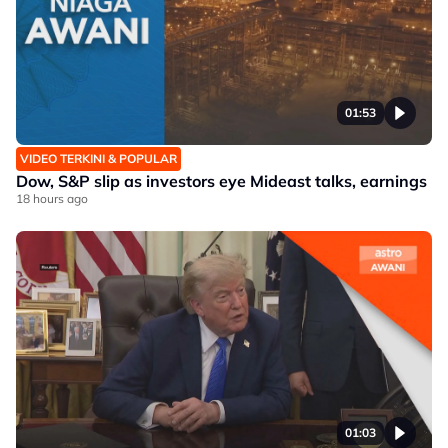
01:53
VIDEO TERKINI & POPULAR
Dow, S&P slip as investors eye Mideast talks, earnings
18 hours ago
01:03