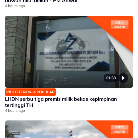
bawah nilai belian - PM Anwar
4 hours ago
01:33
VIDEO TERKINI & POPULAR
LHDN serbu tiga premis milik bekas kepimpinan
tertinggi TH
4 hours ago