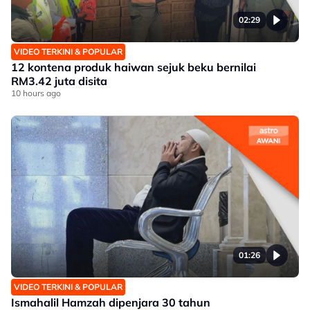
02:29
VIDEO TERKINI & POPULAR
12 kontena produk haiwan sejuk beku bernilai
RM3.42 juta disita
10 hours ago
01:26
VIDEO TERKINI & POPULAR
Ismahalil Hamzah dipenjara 30 tahun