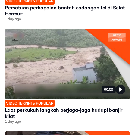
VIDEO TERKINI & POPULAR
Persatuan perkapalan bantah cadangan tol di Selat
Hormuz
1 day ago
00:59
VIDEO TERKINI & POPULAR
Laos perkukuh langkah berjaga-jaga hadapi banjir
kilat
1 day ago