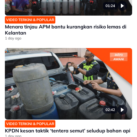
01:24
VIDEO TERKINI & POPULAR
Menara tinjau APM bantu kurangkan risiko lemas di
Kelantan
1 day ago
02:42
VIDEO TERKINI & POPULAR
KPDN kesan taktik ‘tentera semut’ seludup bahan api
1 day ago