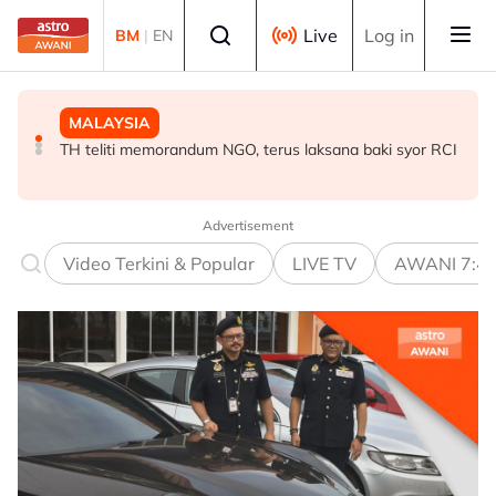
Skip to main content
Select language
Live
Log in
BM
|
EN
POLITIK
MALAYSIA
BISNES
BN cari formula elak perpecahan undi Melayu - Razlan
TH teliti memorandum NGO, terus laksana baki syor RCI
Ringgit ditutup rendah berbanding dolar AS menjelang
Rafii
pengumuman data pasaran buruh AS
Advertisement
Video Terkini & Popular
LIVE TV
AWANI 7:4