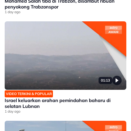
Mohamed Salah tiba di Trabzon, disambut ribuan
penyokong Trabzonspor
1 day ago
01:13
VIDEO TERKINI & POPULAR
Israel keluarkan arahan pemindahan baharu di
selatan Lubnan
1 day ago