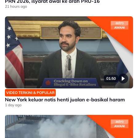
PRN 2026, isyarat awal ke arah PRU-16
21 hours ago
01:50
VIDEO TERKINI & POPULAR
New York keluar notis henti jualan e-basikal haram
1 day ago