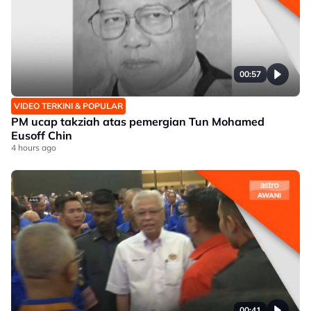
00:57
VIDEO TERKINI & POPULAR
PM ucap takziah atas pemergian Tun Mohamed
Eusoff Chin
4 hours ago
00:41