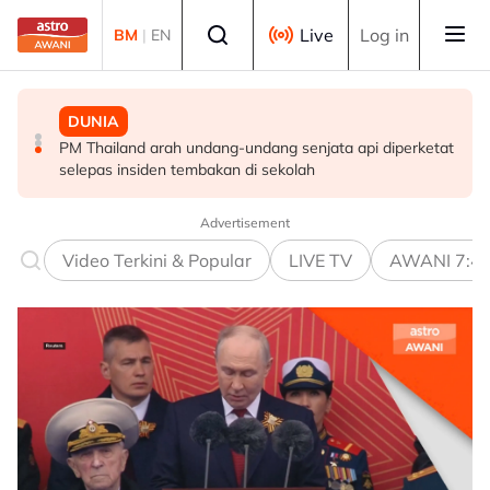
Skip to main content
Select language
Live
Log in
BM
|
EN
MALAYSIA
MALAYSIA
DUNIA
Berita tempatan pilihan sepanjang hari ini
Pengacara, ahli perniagaan ditahan bantu siasatan
PM Thailand arah undang-undang senjata api diperketat
audio siar sentuh isu sensitiviti agama
selepas insiden tembakan di sekolah
Advertisement
Video Terkini & Popular
LIVE TV
AWANI 7:4