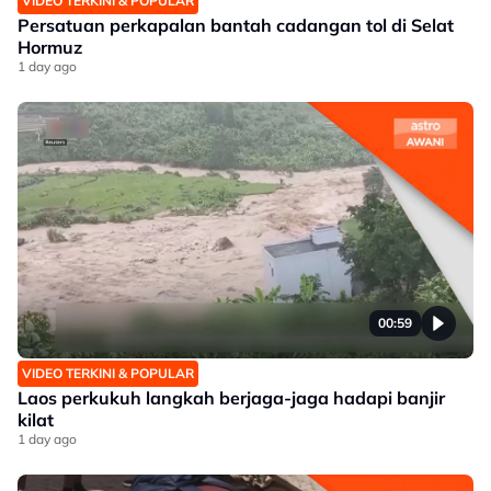
VIDEO TERKINI & POPULAR
Persatuan perkapalan bantah cadangan tol di Selat
Hormuz
1 day ago
00:59
VIDEO TERKINI & POPULAR
Laos perkukuh langkah berjaga-jaga hadapi banjir
kilat
1 day ago