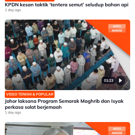
KPDN kesan taktik ‘tentera semut’ seludup bahan api
1 day ago
01:23
VIDEO TERKINI & POPULAR
Johor laksana Program Semarak Maghrib dan Isyak
perkasa solat berjemaah
1 day ago