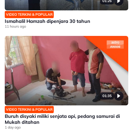
01:26
VIDEO TERKINI & POPULAR
Ismahalil Hamzah dipenjara 30 tahun
11 hours ago
01:35
VIDEO TERKINI & POPULAR
Buruh disyaki miliki senjata api, pedang samurai di
Mukah ditahan
1 day ago