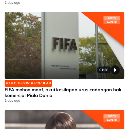
1 day ago
01:38
VIDEO TERKINI & POPULAR
FIFA mohon maaf, akui kesilapan urus cadangan hak
komersial Piala Dunia
1 day ago