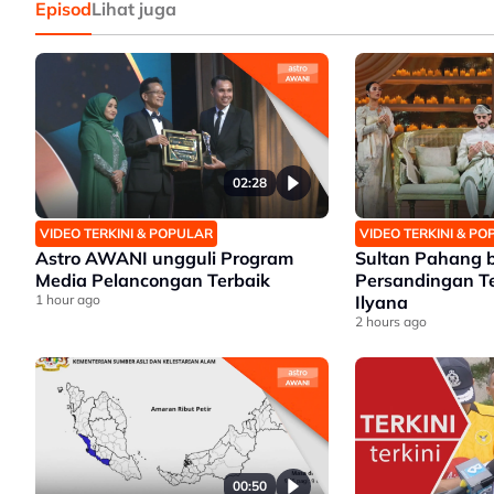
Episod
Lihat juga
02:28
VIDEO TERKINI & POPULAR
VIDEO TERKINI & P
Astro AWANI ungguli Program
Sultan Pahang 
Media Pelancongan Terbaik
Persandingan T
1 hour ago
Ilyana
2 hours ago
00:50