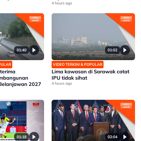
4 hours ago
01:40
01:02
OPULAR
VIDEO TERKINI & POPULAR
 terima
Lima kawasan di Sarawak catat
embangunan
IPU tidak sihat
 Belanjawan 2027
4 hours ago
01:18
02:04