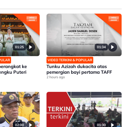
01:25
01:34
OPULAR
VIDEO TERKINI & POPULAR
berangkat ke
Tunku Azizah dukacita atas
engku Puteri
pemergian bayi pertama TAFF
2 hours ago
02:00
01:30