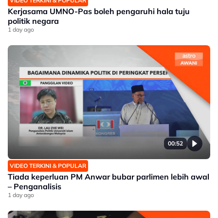
VIDEO TERKINI & POPULAR
Kerjasama UMNO-Pas boleh pengaruhi hala tuju
politik negara
1 day ago
00:52
VIDEO TERKINI & POPULAR
Tiada keperluan PM Anwar bubar parlimen lebih awal
– Penganalisis
1 day ago