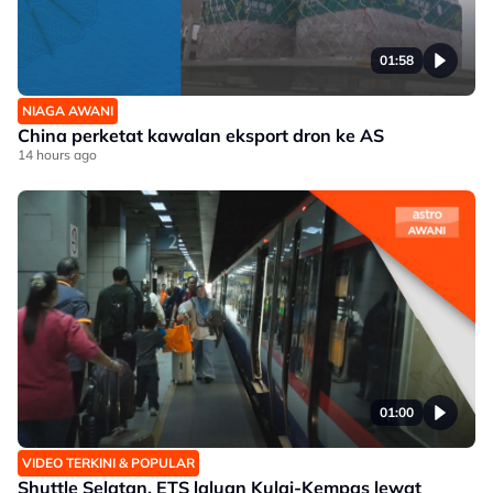
01:58
NIAGA AWANI
China perketat kawalan eksport dron ke AS
14 hours ago
01:00
VIDEO TERKINI & POPULAR
Shuttle Selatan, ETS laluan Kulai-Kempas lewat