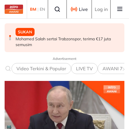
Skip to main content
Select language
Live
Log in
BM
|
EN
SUKAN
MALAYSIA
MALAYSIA
Mohamed Salah sertai Trabzonspor, terima €17 juta
Berita tempatan pilihan sepanjang hari ini
Teknologi "5G Advanced" buka potensi besar pacu
semusim
transformasi pelbagai sektor - Fahmi
Advertisement
Video Terkini & Popular
LIVE TV
AWANI 7:4