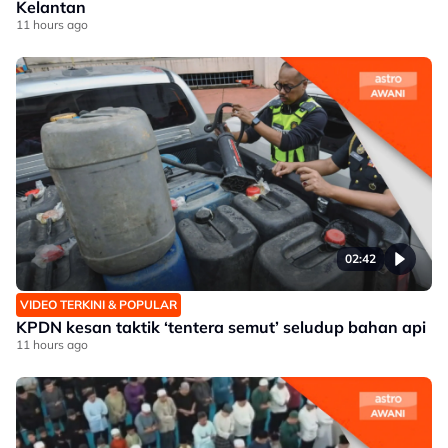
Kelantan
11 hours ago
02:42
VIDEO TERKINI & POPULAR
KPDN kesan taktik ‘tentera semut’ seludup bahan api
11 hours ago