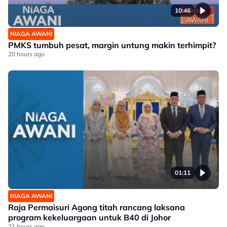
10:46
NIAGA AWANI
PMKS tumbuh pesat, margin untung makin terhimpit?
20 hours ago
01:11
NIAGA AWANI
Raja Permaisuri Agong titah rancang laksana
program kekeluargaan untuk B40 di Johor
21 hours ago