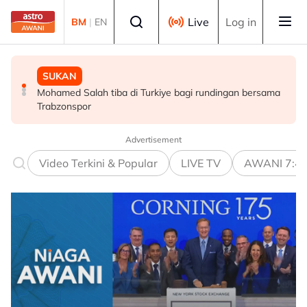
Skip to main content
Select language
Live
Log in
BM
|
EN
DUNIA
SUKAN
DUNIA
El-Sayed cipta kejutan menang pemilihan awal Senat
Mohamed Salah tiba di Turkiye bagi rundingan bersama
Hasina mahu pulang ke Bangladesh menjelang akhir
Demokrat Michigan
Trabzonspor
tahun
Advertisement
Video Terkini & Popular
LIVE TV
AWANI 7:4