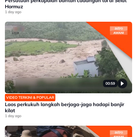
Persatuan perkapalan bantah cadangan tol di Selat
Hormuz
1 day ago
00:59
VIDEO TERKINI & POPULAR
Laos perkukuh langkah berjaga-jaga hadapi banjir
kilat
1 day ago