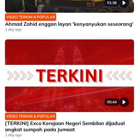
01:38
VIDEO TERKINI & POPULAR
Ahmad Zahid enggan layan 'kenyanyukan seseorang'
1 day ago
00:44
VIDEO TERKINI & POPULAR
[TERKINI] Exco Kerajaan Negeri Sembilan dijadual
angkat sumpah pada Jumaat
1 day ago