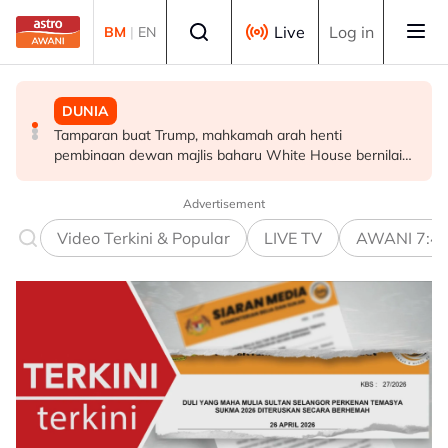
Skip to main content
Select language
Live
Log in
BM
|
EN
DUNIA
MALAYSIA
DUNIA
Tamparan buat Trump, mahkamah arah henti
Ketua masyarakat perlu fahami, sampaikan dasar
Pakistan, Arab Saudi, Turkiye tandatangani perjanjian
pembinaan dewan majlis baharu White House bernilai
kerajaan pada rakyat - Abang Johari
perkukuh pertahanan kolektif
RM1.6 bilion
Advertisement
Video Terkini & Popular
LIVE TV
AWANI 7:4