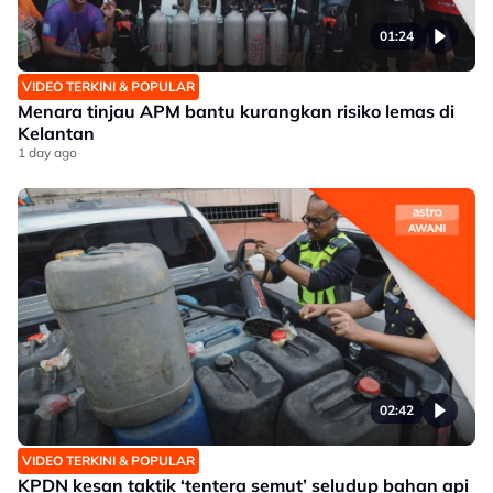
01:24
VIDEO TERKINI & POPULAR
Menara tinjau APM bantu kurangkan risiko lemas di
Kelantan
1 day ago
02:42
VIDEO TERKINI & POPULAR
KPDN kesan taktik ‘tentera semut’ seludup bahan api