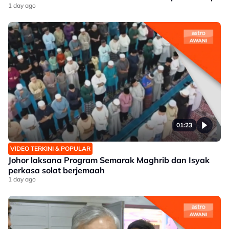
1 day ago
01:23
VIDEO TERKINI & POPULAR
Johor laksana Program Semarak Maghrib dan Isyak
perkasa solat berjemaah
1 day ago