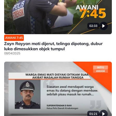
02:33
AWANI 7:45
Zayn Rayyan mati dijerut, telinga dipotong, dubur
luka dimasukkan objek tumpul
08/04/2025
01:21