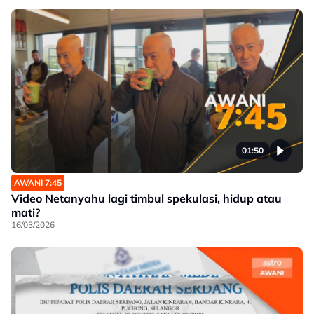
01:50
AWANI 7:45
Video Netanyahu lagi timbul spekulasi, hidup atau
mati?
16/03/2026