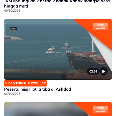
JKM lindungi adik beradik kanak-kanak mangsa dera
hingga mati
09/10/2025
02:51
VIDEO TERKINI & POPULAR
Peserta misi Flotila tiba di Ashdod
03/10/2025