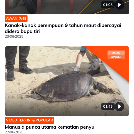
01:05
AWANI 7:45
Kanak-kanak perempuan 9 tahun maut dipercayai
didera bapa tiri
23/06/2025
01:45
VIDEO TERKINI & POPULAR
Manusia punca utama kematian penyu
22/06/2025