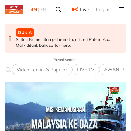
Skip to main content
Select language
Live
Log in
BM
|
EN
DUNIA
MALAYSIA
POLITIK
Sultan Brunei titah gelaran diraja isteri Putera Abdul
Terengganu adakan sesi libat urus bincang isu
Tiada keperluan PRU16 awal, parti komponen kekal
Malik ditarik balik serta-merta
kerosakan terumbu karang di Pulau Redang
sokong PM - Fahmi
Advertisement
Video Terkini & Popular
LIVE TV
AWANI 7:4