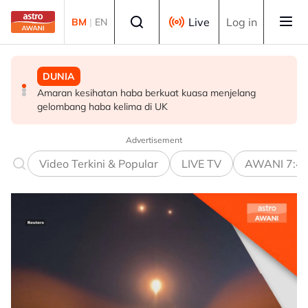
Skip to main content
Select language
Live
Log in
BM
|
EN
DUNIA
MALAYSIA
MALAYSIA
Amaran kesihatan haba berkuat kuasa menjelang
Tindakan AKPS sita kontena bawa muatan ke Israel
AKPS tahan kontena disyaki bawa dagangan untuk
gelombang haba kelima di UK
bukti ketegasan Malaysia - PM Anwar
dieksport ke Israel
Advertisement
Video Terkini & Popular
LIVE TV
AWANI 7:4