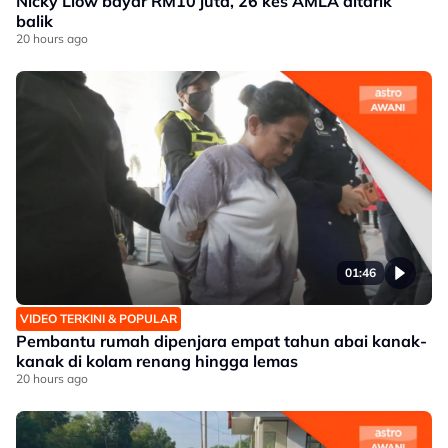
Nicky Liow bayar RM10 juta, 26 kes AMLA ditarik
balik
20 hours ago
01:46
VIDEO TERKINI & POPULAR
Pembantu rumah dipenjara empat tahun abai kanak-
kanak di kolam renang hingga lemas
20 hours ago