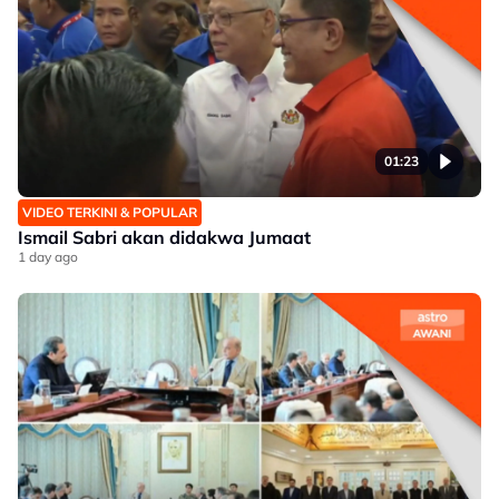
01:23
VIDEO TERKINI & POPULAR
Ismail Sabri akan didakwa Jumaat
1 day ago