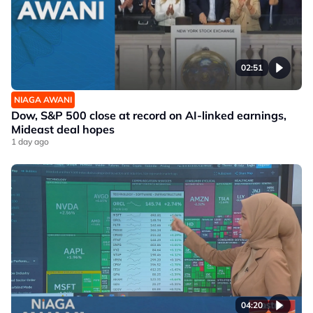
02:51
NIAGA AWANI
Dow, S&P 500 close at record on AI-linked earnings,
Mideast deal hopes
1 day ago
04:20