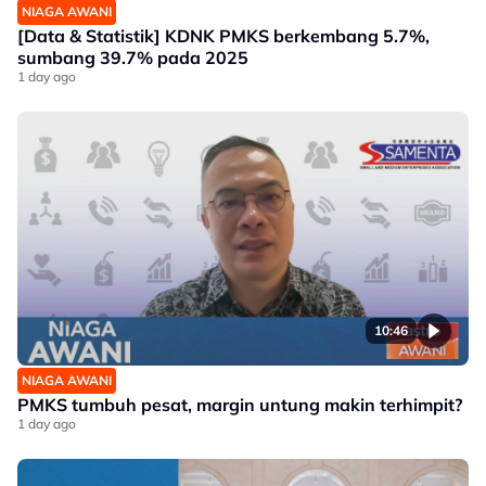
NIAGA AWANI
[Data & Statistik] KDNK PMKS berkembang 5.7%,
sumbang 39.7% pada 2025
1 day ago
10:46
NIAGA AWANI
PMKS tumbuh pesat, margin untung makin terhimpit?
1 day ago