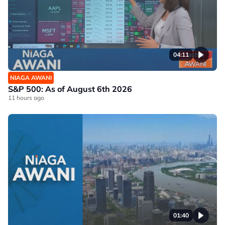
04:11
NIAGA AWANI
S&P 500: As of August 6th 2026
11 hours ago
01:40