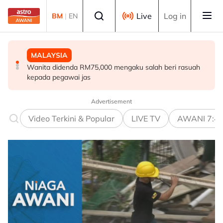
Skip to main content
Select language
Live
Log in
BM
|
EN
MALAYSIA
MALAYSIA
MALAYSIA
Wanita didenda RM75,000 mengaku salah beri rasuah
Ismail Sabri didakwa esok di Mahkamah Sesyen Kuala
Operasi penguatkuasaan "bilik sarang burung" perlu
kepada pegawai jas
Lumpur
dilaksana berkala - Hannah
Advertisement
Video Terkini & Popular
LIVE TV
AWANI 7:4