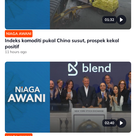
01:32
NIAGA AWANI
Indeks komoditi pukal China susut, prospek kekal
positif
11 hours ago
02:40