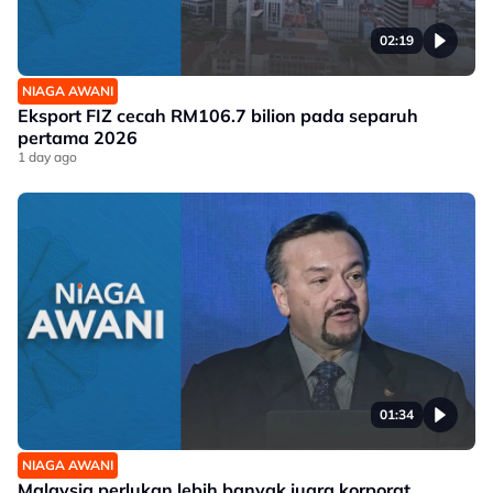
02:19
NIAGA AWANI
Eksport FIZ cecah RM106.7 bilion pada separuh
pertama 2026
1 day ago
01:34
NIAGA AWANI
Malaysia perlukan lebih banyak juara korporat