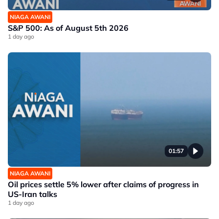
NIAGA AWANI
S&P 500: As of August 5th 2026
1 day ago
01:57
NIAGA AWANI
Oil prices settle 5% lower after claims of progress in
US-Iran talks
1 day ago