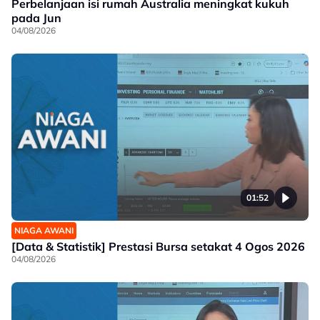
Perbelanjaan isi rumah Australia meningkat kukuh
pada Jun
04/08/2026
01:52
NIAGA AWANI
[Data & Statistik] Prestasi Bursa setakat 4 Ogos 2026
04/08/2026