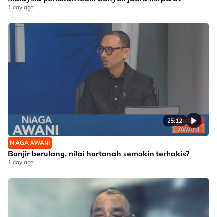
1 day ago
25:12
NIAGA AWANI
Banjir berulang, nilai hartanah semakin terhakis?
1 day ago