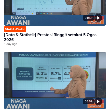
01:46
NIAGA AWANI
[Data & Statistik] Prestasi Ringgit setakat 5 Ogos
2026
1 day ago
05:59