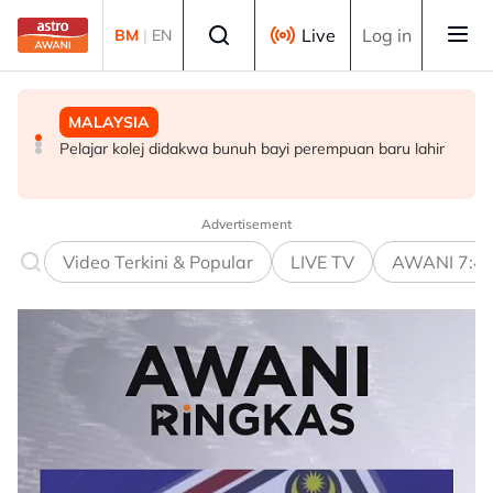
Skip to main content
Select language
Live
Log in
BM
|
EN
MALAYSIA
DUNIA
MALAYSIA
Pelajar kolej didakwa bunuh bayi perempuan baru lahir
Konvoi Darat Palestin tiba di Gaziantep dalam
Siasatan segera tragedi renjatan elektrik tiga anggota
perjalanan ke wilayah Palestin
polis - Saifuddin Nasution
Advertisement
Video Terkini & Popular
LIVE TV
AWANI 7:4