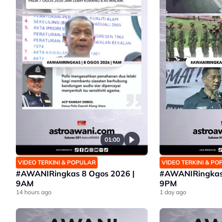
01:00
VIDEO TERKINI & POPULAR
VIDEO TERKINI & P
#AWANIRingkas 8 Ogos 2026 |
#AWANIRingkas 
9AM
9PM
14 hours ago
1 day ago