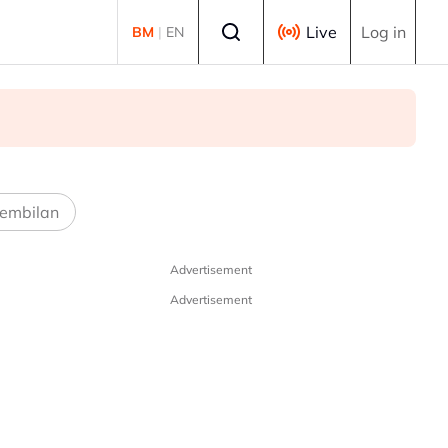
Select language
Live
Log in
BM
|
EN
embilan
Advertisement
Advertisement