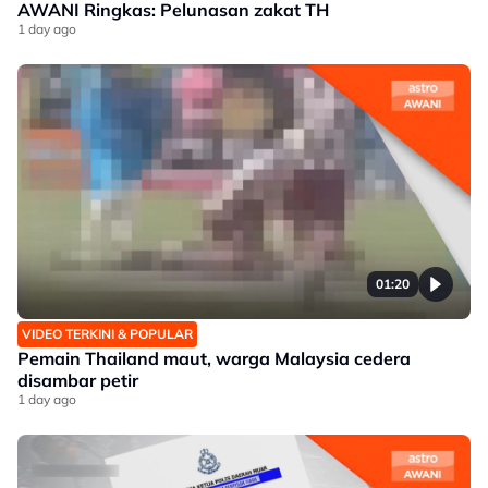
AWANI Ringkas: Pelunasan zakat TH
1 day ago
01:20
VIDEO TERKINI & POPULAR
Pemain Thailand maut, warga Malaysia cedera
disambar petir
1 day ago