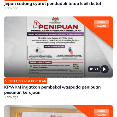
Jepun cadang syarat penduduk tetap lebih ketat
1 day ago
01:21
VIDEO TERKINI & POPULAR
KPWKM ingatkan pembekal waspada penipuan
pesanan kerajaan
1 day ago