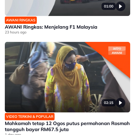
01:00
AWANI RINGKAS
AWANI Ringkas: Menjelang F1 Malaysia
23 hours ago
02:15
VIDEO TERKINI & POPULAR
Mahkamah tetap 12 Ogos putus permohonan Rosmah
tangguh bayar RM67.5 juta
1 day ago